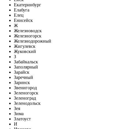
Екатеринбург
Елабуга
Елец
Енисейск
Ж
Железноводск
Железногорск
Железнодорожный
Жигулевск
Жуковский
З
Забайкальск
Заполярный
Зарайск
Заречный
Заринск
Звенигород
Зеленогорск
Зеленоград
Зеленодольск
Зея
Зима
Златоуст
И