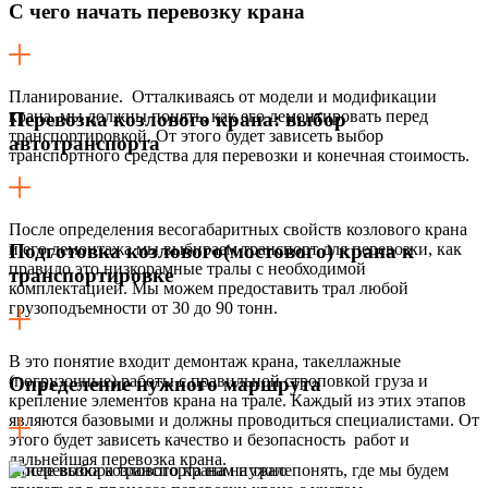
С чего начать перевозку крана
Планирование. Отталкиваясь от модели и модификации
крана, мы должны понять, как его демонтировать перед
Перевозка козлового крана: выбор
транспортировкой. От этого будет зависеть выбор
автотранспорта
транспортного средства для перевозки и конечная стоимость.
После определения весогабаритных свойств козлового крана
и его демонтажа мы выбираем транспорт для перевозки, как
Подготовка козлового(мостового) крана к
правило это низкорамные тралы с необходимой
транспортировке
комплектацией. Мы можем предоставить трал любой
грузоподъемности от 30 до 90 тонн.
В это понятие входит демонтаж крана, такеллажные
(погрузочные) работы с правильной строповкой груза и
Определение нужного маршрута
крепление элементов крана на трале. Каждый из этих этапов
являются базовыми и должны проводиться специалистами. От
этого будет зависеть качество и безопасность работ и
дальнейшая перевозка крана.
После выбора транспорта нам нужно понять, где мы будем