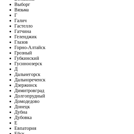
Выборг
Вязьма
Г
Галич
Гастелло
Гатчина
Геленджик
Глазов
Горно-Алтайск
Грозный
Губкинский
Гусиноозерск
Д
Дальнегорск
Дальнореченск
Дзержинск
Димитровград
Долгопрудный
Домодедово
Донецк
Дубна
Дубовка
Е
Евпатория
Ейск