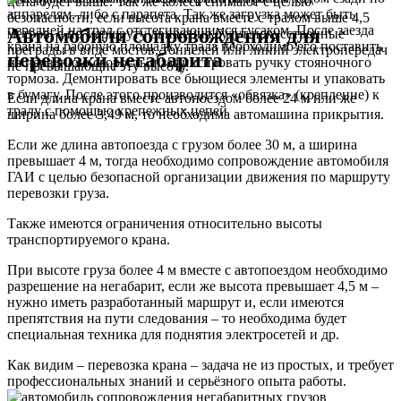
цена будет выше. Так же колеса снимают с целью
аппарелям, либо с парапета. Так же загрузка может быть
безопасности, если высота крана вместе с тралом выше 4,5
передней на трал с отстегивающимся гусаком. После заезда
Автомобили сопровождения
для
метров, а по маршруту движения будут искусственные
крана на рабочую площадку трала необходимо его поставить
преграды в виде мостов, тоннелей или линий электропередач
перевозки негабарита
на переднюю скорость и зафиксировать ручку стояночного
не превышающие эту высоту.
тормоза. Демонтировать все бьющиеся элементы и упаковать
в бумагу. После этого производится «обвязка» (крепление) к
Если длина крана вместе автопоездом более 24 м или же
тралу с помощью крепежных цепей
ширина более 3,49 м,
то необходима автомашина прикрытия.
Если же длина автопоезда c грузом более 30 м, а ширина
превышает 4 м, тогда
необходимо сопровождение автомобиля
ГАИ
с целью безопасной организации движения по маршруту
перевозки груза.
Также имеются ограничения относительно высоты
транспортируемого крана.
При высоте груза более 4 м вместе с автопоездом необходимо
разрешение на негабарит, если же высота превышает 4,5 м –
нужно иметь разработанный маршрут и, если имеются
препятствия на пути следования – то
необходима будет
специальная техника
для поднятия электросетей и др.
Как видим – перевозка крана – задача не из простых,
и требует
профессиональных знаний и серьёзного опыта работы.