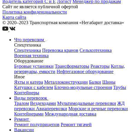
Водитель категорий С и Е
Логист
Менеджер по продажам
Сайт не является публичной офертой
Политика конфиденциальности
Карта сайта
© 2020–2023 Транспортная компания «Негабарит доставка»
Что перевозим
Спецтехника
Спецтехника
Перевозка кранов
Сельхозтехника
Военная техника
Оборудование
Буровые установки
Трансформаторы
Реакторы
Котлы,
резервуары, емкости
Нефтегазовое оборудование
Иное
Яхты и катера
Металлоконструкции
Балки
Шины
Катушки с кабелем
Блочно-модульные строения
Трубы
Контейнеры
Виды перевозок
Тралом
Вездеходами
Мультимодальные перевозки
ЖД
перевозки
Авиаперевозки
Морские и речные перевозки
Контейнерами
Международная доставка
Ремонт
Ремонт полуприцепов
Ремонт тягачей
Вакансии