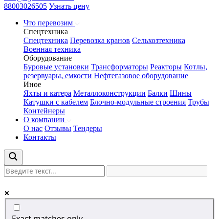
88003026505
Узнать цену
Что перевозим
Спецтехника
Спецтехника
Перевозка кранов
Сельхозтехника
Военная техника
Оборудование
Буровые установки
Трансформаторы
Реакторы
Котлы,
резервуары, емкости
Нефтегазовое оборудование
Иное
Яхты и катера
Металлоконструкции
Балки
Шины
Катушки с кабелем
Блочно-модульные строения
Трубы
Контейнеры
О компании
О нас
Отзывы
Тендеры
Контакты
Exact matches only