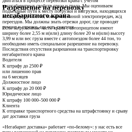
двигаться в процессе перевозки крана с учетом
весогабаритных свойств груза и трала. Мы оцениваем
Разрешение на перевозку
подъездные пути к месту погрузки и выгрузки, находящихся
негабаритного крана
по маршруту мостов, тоннелей, линий электропередач, ж/д
переездов. Мы должны знать отрезки дорог, где проводят
ремонт и отрезки, где есть сужения.
Если загруженные части крана с автоприцепом имеют
ширину более 2,55 м и(или) длину более 20 м и(или) высоту
3,99 м или вес груза вместе с автопоездом более 44 тон, то
необходимо иметь специальное разрешение на перевозку.
Последствия отсутствия разрешения на транспортировку
негабаритного крана
Водителя
К штрафу до 2500 ₽
или лишению прав
на 6 месяцев
Должностное лицо
К штрафу до 20 000 ₽
Юридическое лицо
К штрафу 100 000–500 000 ₽
Клиента
К отправке транспортного средства на штрафстоянку и срыву
дат доставки груза
«Негабарит доставка» работает «по-белому»: у нас есть все