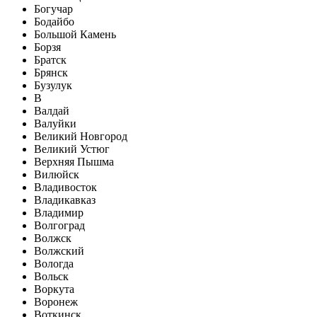
Богучар
Бодайбо
Большой Камень
Борзя
Братск
Брянск
Бузулук
В
Валдай
Валуйки
Великий Новгород
Великий Устюг
Верхняя Пышма
Вилюйск
Владивосток
Владикавказ
Владимир
Волгоград
Волжск
Волжский
Вологда
Вольск
Воркута
Воронеж
Воткинск