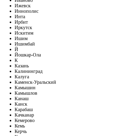
Иваново
Ижевск
Иннополис
Инта
Ирбит
Иркутск
Искитим
Ишим
Ишимбай
Й
Йошкар-Ола
К
Казань
Калининград
Калуга
Каменск-Уральский
Камышин
Камышлов
Канаш
Канск
Карабаш
Качканар
Кемерово
Кемь
Керчь