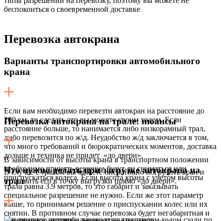
типы разрешений на перевозку, поэтому вы можете не
беспокоиться о своевременной доставке
Перевозка
автокрана
Варианты транспортировки автомобильного
крана
Если вам необходимо перевезти автокран на расстояние до
200 км, то сделать это вы можете своим ходом. Если
Перевозка автокрана на трале: нюансы
расстояние больше, то нанимается либо низкорамный трал,
либо перевозится по ж\д. Неудобство ж/д заключается в том,
что много требований и бюрократических моментов, доставка
дольше и техника не придет «до двери».
В зависимости от высоты крана в транспортном положении
необходимо принять решение будут ли сниматься или
Что нужно делать при загрузке автокрана на
В случае с тралом вы можете оперативно погрузить кран и
приспускаться колеса. Если высота крана с учетом высоты
трал
отправить его в точку выгрузки прямо «до двери».
трала равна 3.9 метров, то это габарит и заказывать
специальное разрешение не нужно. Если же этот параметр
выше, то принимаем решение о приспускании колес или их
снятии. В противном случае перевозка будет негабаритная и
Как правило автокран заезжает на трал своим ходом сзади по