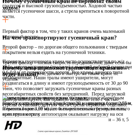
возможности перемещения по стройке, повороту на 360
Почему гусеничный кран не перевозят своим
градусов и высокой грузоподъемностью. Ходовой частью
ходом?
является гусеничное шасси, а стрела крепиться к поворотной
части.
Первый фактор в том, что у таких кранов очень маленький
моторный ресурс.
На чем транспортируют гусеничный кран?
Второй фактор – по дорогам общего пользования с твердым
покрытием нельзя ездить на гусеничной техники.
Перевозка гусеничного крана часто осуществляется по ж/д ,
Третий фактор – низкая скорость передвижения, даже если бы
либо автотранспортом (тралами) с высотой рабочей площадки
Почему цена перевозки гусеничного крана не
можно было передвигаться по дорогам общего пользования с
0,6-0,9 м от поверхности дороги. Все краны данного типа
твердым покрытием, далеко и быстро на таком кране не
будет низкой?
негабаритные. Наши тралы имеют уширители, могут
уедешь.
раздвигаться в длину и имеют грузоподъемность от 30 до 90
тонн, что позволяет загружать гусеничные краны разных
весогабаритных свойств без затруднений. Перед загрузкой
Краны такого типа являются не только крупногабаритным
кран демонтируют, как правило основное тело с частью
(вместе с автопоездом длина более 20 м., ширина более 2,55 м,
Безопасность перевозки крана тралом начинается с крепления
стрелы оставляют, другую часть стрелы перевозят отдельно.
и высота более 3,99 м) , но и тяжеловесным грузом, то есть,
Перевозка крана не может быть реализована без правильного
если груз вместе с автопоездом оказывает нагрузку на оси
крепления к тралу
более установленных пределов — 3 оси – 28 т, 4 оси – 36 т, 5
осей – 40 т, 6 осей – 44 т.