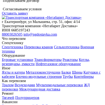
Подписываем договор
Согласовываем условия
Оставить заявку
г Екатеринбург, ул Малышева, стр. 51, офис 4/14
Транспортная компания «Негабарит Доставка»
ИНН 6685197243
88003026505
info@ngdostavka.com
Что перевозим
Спецтехнику
Спецтехника
Перевозка кранов
Сельхозтехника
Военная
техника
Оборудование
Буровые установки
Трансформаторы
Реакторы
Котлы,
резервуары, емкости
Нефтегазовое оборудование
Иное
Яхты и катера
Металлоконструкции
Балки
Шины
Катушки с
кабелем
Блочно-модульные строения
Трубы
Контейнеры
Как перевозим
Тралом
Вездеходами
Мультимодальные перевозки
ЖД
перевозки
Международная доставка
Ремонт
Тягачей
Полуприцепов
Вакансии