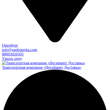
Оренбург
info@ngdostavka.com
88003026505
Узнать цену
Транспортная компания «Негабарит Доставка»