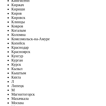
Кингисепп
Киржач
Кириши
Киров
Кировск
Клинцы
Ковров
Когалым
Коломна
Комсомольск-на-Амуре
Копейск
Краснодар
Красноярск
Кунгур
Курган
Курск
Кызыл
Кыштым
Кяхта
Л
Липецк
М
Магнитогорск
Махачкала
Москва