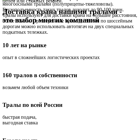
цепей или стяжных ремней.
многоосными тралами (полуприцепы-тяжеловозы).
Грузоподъемность таких тралов доходит до 90-100 тонн.
Доставка крана нашими тралами -
Тралы используют для доставки крана на большие расстояния,
это выбор многих компаний
более 800 км. При перевозке крана до 800 км по шоссейным
дорогам можно использовать автотягач на двух специальных
подкатных тележках.
10 лет на рынке
опыт в сложнейших логистических проектах
160 тралов в собственности
возьмем любой объем техники
Тралы по всей России
быстрая подача,
выгодная ставка