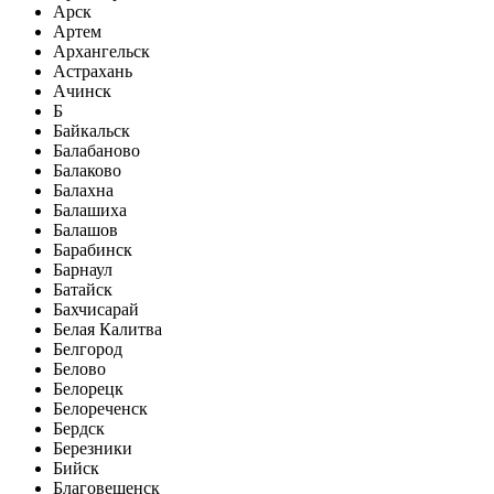
Арск
Артем
Архангельск
Астрахань
Ачинск
Б
Байкальск
Балабаново
Балаково
Балахна
Балашиха
Балашов
Барабинск
Барнаул
Батайск
Бахчисарай
Белая Калитва
Белгород
Белово
Белорецк
Белореченск
Бердск
Березники
Бийск
Благовещенск