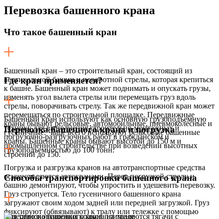
Перевозка
башенного крана
Что такое башенный кран
Башенный кран – это строительный кран, состоящий из
вертикальной башни и поворотной стрелы, которая крепиться
Где кран применяется?
к башне. Башенный кран может поднимать и опускать грузы,
изменять угол вылета стрелы или перемещать груз вдоль
стрелы, поворачивать стрелу. Так же передвижной кран может
перемещаться по строительной площадке. Передвижные
Башенный кран используют как основную грузоподъемную
краны бывают рельсовые, автомобильные, пневмоколесные и
технику для выполнения строительно-монтажных и
Перевозка башенного крана и погрузка
гусеничные. Чаще всего используют рельсовые башенные
погрузочно-разгрузочных работ в гражданском и
краны. Башенные краны бывают высотой до 150 м и
промышленном строительстве при возведении высотных
грузоподъемностью до 100 тонн.
строений до 150.
Погрузка и разгрузка кранов на автотранспортные средства
осуществляются автокранами. Перед погрузкой стрелу и
Способы транспортировки башенного крана
башню демонтируют, чтобы упростить и удешевить перевозку.
Груз стропуется. Тело гусеничного башенного крана
загружают своим ходом задней или передней загрузкой. Груз
фиксируют (обвязывают) к тралу или тележке с помощью
Для транспортировки кранов применяются тягачи с