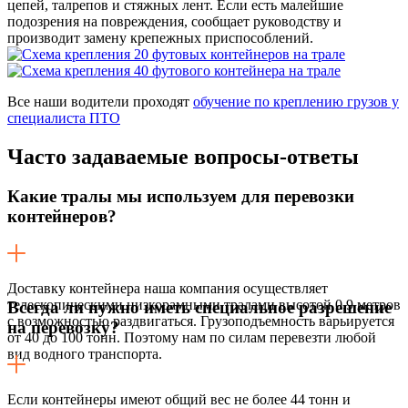
цепей, талрепов и стяжных лент. Если есть малейшие
подозрения на повреждения, сообщает руководству и
производит замену крепежных приспособлений.
Все наши водители проходят
обучение по креплению грузов у
специалиста ПТО
Часто задаваемые
вопросы-ответы
Какие тралы мы используем для перевозки
контейнеров?
Доставку контейнера наша компания осуществляет
телескопическими низкорамными тралами высотой 0,9 метров
Всегда ли нужно иметь специальное разрешение
с возможностью раздвигаться. Грузоподъемность варьируется
на перевозку?
от 40 до 100 тонн. Поэтому нам по силам перевезти любой
вид водного транспорта.
Если контейнеры имеют общий вес не более 44 тонн и