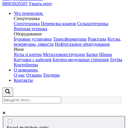
88003026505
Узнать цену
Что перевозим
Спецтехника
Спецтехника
Перевозка кранов
Сельхозтехника
Военная техника
Оборудование
Буровые установки
Трансформаторы
Реакторы
Котлы,
резервуары, емкости
Нефтегазовое оборудование
Иное
Яхты и катера
Металлоконструкции
Балки
Шины
Катушки с кабелем
Блочно-модульные строения
Трубы
Контейнеры
О компании
О нас
Отзывы
Тендеры
Контакты
Exact matches only