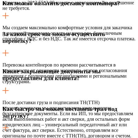
размеры до 20*2,55*3,99 вместе с автопоездом, то разрешение
Как можно оплатить доставку контейнера?
не требуется.
Мы создаем максимально комфортные условия для заказчика
и поэтому принимаем оплату наличными, безналичным
За какой срок мы можем осуществить
способом с НДС и без НДС. Так же имеется отсрочка платежа.
перевезку?
Перевозка контейнеров по времени рассчитывается в
зависимости от сложности маршрута, этапов согласования
Какие закрывающие документы мы
движения с различными организациями и региональными
предоставляем для клиента?
структурами.
После доставки груза и подписания ТН(ТТН)
грузополучателем мы предоставляем закрывающие
Как быстро мы можем поставить трал под
бухгалтерские документы. Если вы ИП, то мы предоставляем
загрузку?
акты выполненных работ и акт сверки, для остальных форм
юридических лиц – универсальный передаточный акт или
счет фактура, акт сверки. Естественно, отправляем все
оригиналы по почте вместе с ТТН(ТН), договором и счетом.