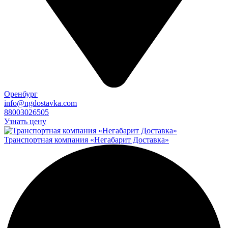
Оренбург
info@ngdostavka.com
88003026505
Узнать цену
Транспортная компания «Негабарит Доставка»