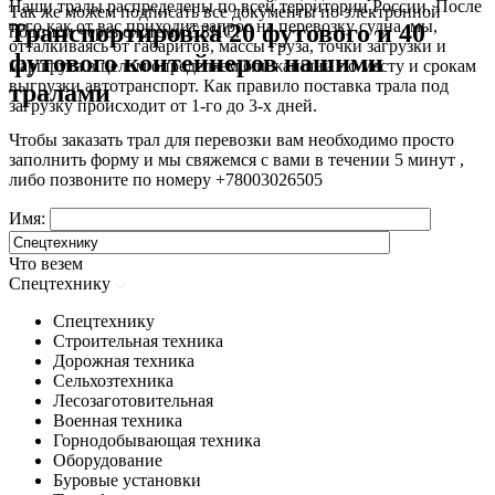
Наши тралы распределены по всей территории России. После
Так же можем подписать все документы по электронной
того как от вас приходит запрос на перевозку судна, мы,
Транспортировка 20 футового и 40
подписи через систему СБИС.
отталкиваясь от габаритов, массы груза, точки загрузки и
футового контейнеров нашими
маршрута в целом определяем ближайший по месту и срокам
выгрузки автотранспорт. Как правило поставка трала под
тралами
загрузку происходит от 1-го до 3-х дней.
Чтобы заказать трал для перевозки вам необходимо просто
заполнить форму и мы свяжемся с вами в течении 5 минут ,
либо позвоните по номеру
+78003026505
Имя:
Что везем
Спецтехнику
Спецтехнику
Строительная техника
Дорожная техника
Сельхозтехника
Лесозаготовительная
Военная техника
Горнодобывающая техника
Оборудование
Буровые установки