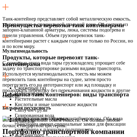
Танк-контейнер представляет собой металлическую емкость,
закрепленную в специальной стальной раме. Он состоит из
Преимущества перевозки танк контейнерами
запорно-клапанной арматуры, люка, системы подогрева и
панели управления. Объем грузоперевозок танк-
контейнерами растет с каждым годом не только по России, но
и по всем миру.
Мультимодальность
Продукты, которые перевозят танк-
C помощью этого вида тары грузовладелец упрощает себе
контейнерами
задачу по транспортировке разными видами транспорта.
Используется мультимодальность, тоесть мы можем
перевозить танк контейнеры на судне, затем просто
перегрузить его на автотранспорт или жд площадку и
Сжиженый газ
продолжать перевозку без перекачивания жидкости в другие
Нефтепродукты
Перевозка танк контейнеров: виды транспорта
емкости.
Растительные масла
Кислоты и иные химические жидкости
Большая ресурсность
Сыпучие грузы
Газированная вода
Автотранспорт – тралы, контейнеровозы. Оба вида
Большой внутренний объем емкости. Он больше любой
Алкоголь
транспорта имеют специальные замки для фиксации
бочки, стандартной цистерны.
контейнера к площадке полуприцепа.
Портфолио транспортной компании
Жд транспорт