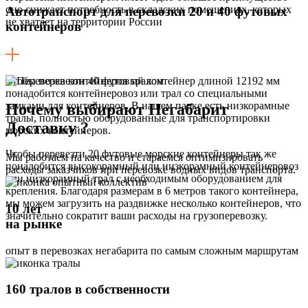
оно снижает потребность в складских помещениях, которых
Автотранспорт для перевозки 20 и 40 футовых
не хватает на территории России
контейнеров
Чтобы перевезти 40 футовый контейнер длиной 12192 мм
понадобится контейнеровоз или трал со специальными
замками для контейнеров. В нашем парке есть низкорамные
Почему выбирают Негабарит
тралы, полностью оборудованные для транспортировки
Доставку ?
морских контейнеров.
Чтобы перевезти 20 футовые морские контейнеры так же
Мы работаем на качество и стараемся оптимизировать
понадобится высокорамный или низкорамный контейнеровоз
расходы заказчиков при перевозке водных видов транспорта.
или низкорамный трал с необходимым оборудованием для
крепления. Благодаря размерам в 6 метров такого контейнера,
мы можем загрузить на раздвижке несколько контейнеров, что
10 лет
значительно сократит ваши расходы на грузоперевозку.
на рынке
опыт в перевозках негабарита по самым сложным маршрутам
160 тралов в собственности