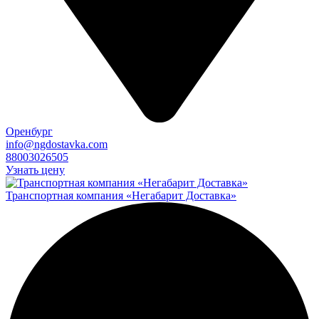
Оренбург
info@ngdostavka.com
88003026505
Узнать цену
Транспортная компания «Негабарит Доставка»