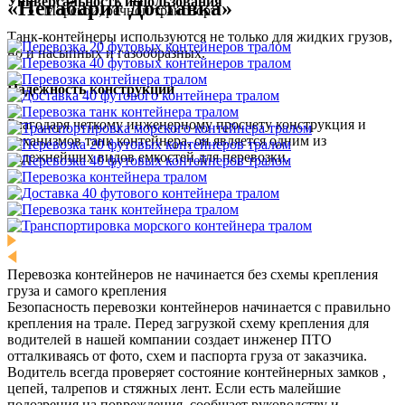
Универсальность использования
«Негабарит Доставка»
Морской, речной транспорт
Танк-контейнеры используются не только для жидких грузов,
но и насыпных и газообразных.
Надежность конструкции
Благодаря четкому инженерному просчету конструкция и
механизмов танк контейнера, он является одним из
надежнейших видов емкостей для перевозки.
Перевозка контейнеров не начинается без схемы крепления
груза и самого крепления
Безопасность перевозки контейнеров начинается с правильно
крепления на трале. Перед загрузкой схему крепления для
водителей в нашей компании создает инженер ПТО
отталкиваясь от фото, схем и паспорта груза от заказчика.
Водитель всегда проверяет состояние контейнерных замков ,
цепей, талрепов и стяжных лент. Если есть малейшие
подозрения на повреждения, сообщает руководству и