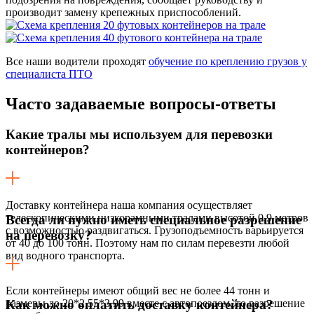
производит замену крепежных приспособлений.
Все наши водители проходят
обучение по креплению грузов у
специалиста ПТО
Часто задаваемые
вопросы-ответы
Какие тралы мы используем для перевозки
контейнеров?
Доставку контейнера наша компания осуществляет
телескопическими низкорамными тралами высотой 0,9 метров
Всегда ли нужно иметь специальное разрешение
с возможностью раздвигаться. Грузоподъемность варьируется
на перевозку?
от 40 до 100 тонн. Поэтому нам по силам перевезти любой
вид водного транспорта.
Если контейнеры имеют общий вес не более 44 тонн и
размеры до 20*2,55*3,99 вместе с автопоездом, то разрешение
Как можно оплатить доставку контейнера?