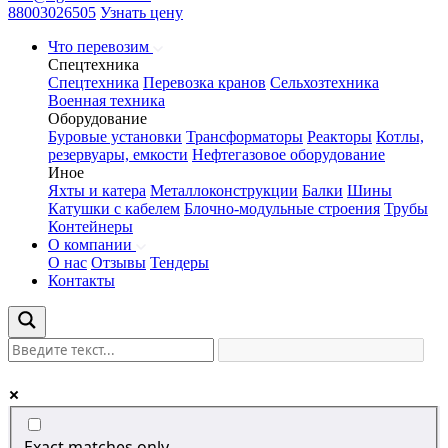
88003026505
Узнать цену
Что перевозим
Спецтехника
Спецтехника
Перевозка кранов
Сельхозтехника
Военная техника
Оборудование
Буровые установки
Трансформаторы
Реакторы
Котлы,
резервуары, емкости
Нефтегазовое оборудование
Иное
Яхты и катера
Металлоконструкции
Балки
Шины
Катушки с кабелем
Блочно-модульные строения
Трубы
Контейнеры
О компании
О нас
Отзывы
Тендеры
Контакты
Exact matches only