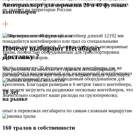
оно снижает потребность в складских помещениях, которых
Автотранспорт для перевозки 20 и 40 футовых
не хватает на территории России
контейнеров
Чтобы перевезти 40 футовый контейнер длиной 12192 мм
понадобится контейнеровоз или трал со специальными
замками для контейнеров. В нашем парке есть низкорамные
Почему выбирают Негабарит
тралы, полностью оборудованные для транспортировки
Доставку ?
морских контейнеров.
Чтобы перевезти 20 футовые морские контейнеры так же
Мы работаем на качество и стараемся оптимизировать
понадобится высокорамный или низкорамный контейнеровоз
расходы заказчиков при перевозке водных видов транспорта.
или низкорамный трал с необходимым оборудованием для
крепления. Благодаря размерам в 6 метров такого контейнера,
мы можем загрузить на раздвижке несколько контейнеров, что
10 лет
значительно сократит ваши расходы на грузоперевозку.
на рынке
опыт в перевозках негабарита по самым сложным маршрутам
160 тралов в собственности