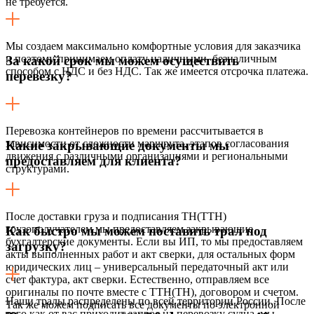
не требуется.
Мы создаем максимально комфортные условия для заказчика
и поэтому принимаем оплату наличными, безналичным
За какой срок мы можем осуществить
способом с НДС и без НДС. Так же имеется отсрочка платежа.
перевезку?
Перевозка контейнеров по времени рассчитывается в
зависимости от сложности маршрута, этапов согласования
Какие закрывающие документы мы
движения с различными организациями и региональными
предоставляем для клиента?
структурами.
После доставки груза и подписания ТН(ТТН)
грузополучателем мы предоставляем закрывающие
Как быстро мы можем поставить трал под
бухгалтерские документы. Если вы ИП, то мы предоставляем
загрузку?
акты выполненных работ и акт сверки, для остальных форм
юридических лиц – универсальный передаточный акт или
счет фактура, акт сверки. Естественно, отправляем все
оригиналы по почте вместе с ТТН(ТН), договором и счетом.
Наши тралы распределены по всей территории России. После
Так же можем подписать все документы по электронной
того как от вас приходит запрос на перевозку судна, мы,