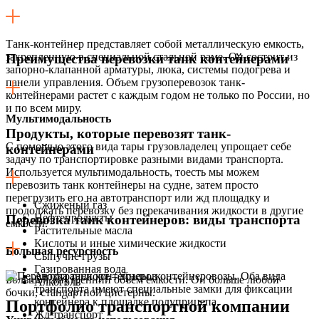
Танк-контейнер представляет собой металлическую емкость,
закрепленную в специальной стальной раме. Он состоит из
Преимущества перевозки танк контейнерами
запорно-клапанной арматуры, люка, системы подогрева и
панели управления. Объем грузоперевозок танк-
контейнерами растет с каждым годом не только по России, но
и по всем миру.
Мультимодальность
Продукты, которые перевозят танк-
C помощью этого вида тары грузовладелец упрощает себе
контейнерами
задачу по транспортировке разными видами транспорта.
Используется мультимодальность, тоесть мы можем
перевозить танк контейнеры на судне, затем просто
перегрузить его на автотранспорт или жд площадку и
Сжиженый газ
продолжать перевозку без перекачивания жидкости в другие
Нефтепродукты
Перевозка танк контейнеров: виды транспорта
емкости.
Растительные масла
Кислоты и иные химические жидкости
Большая ресурсность
Сыпучие грузы
Газированная вода
Автотранспорт – тралы, контейнеровозы. Оба вида
Большой внутренний объем емкости. Он больше любой
Алкоголь
транспорта имеют специальные замки для фиксации
бочки, стандартной цистерны.
контейнера к площадке полуприцепа.
Портфолио транспортной компании
Жд транспорт