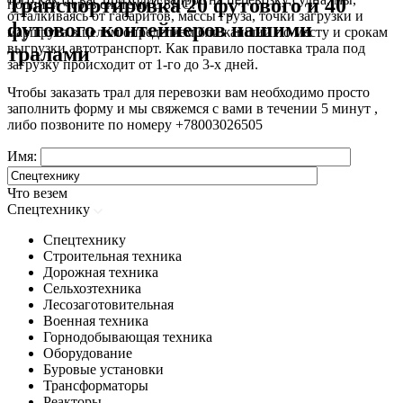
Транспортировка 20 футового и 40
подписи через систему СБИС.
отталкиваясь от габаритов, массы груза, точки загрузки и
футового контейнеров нашими
маршрута в целом определяем ближайший по месту и срокам
выгрузки автотранспорт. Как правило поставка трала под
тралами
загрузку происходит от 1-го до 3-х дней.
Чтобы заказать трал для перевозки вам необходимо просто
заполнить форму и мы свяжемся с вами в течении 5 минут ,
либо позвоните по номеру
+78003026505
Имя:
Что везем
Спецтехнику
Спецтехнику
Строительная техника
Дорожная техника
Сельхозтехника
Лесозаготовительная
Военная техника
Горнодобывающая техника
Оборудование
Буровые установки
Трансформаторы
Реакторы