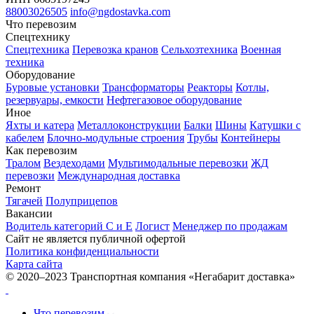
88003026505
info@ngdostavka.com
Что перевозим
Спецтехнику
Спецтехника
Перевозка кранов
Сельхозтехника
Военная
техника
Оборудование
Буровые установки
Трансформаторы
Реакторы
Котлы,
резервуары, емкости
Нефтегазовое оборудование
Иное
Яхты и катера
Металлоконструкции
Балки
Шины
Катушки с
кабелем
Блочно-модульные строения
Трубы
Контейнеры
Как перевозим
Тралом
Вездеходами
Мультимодальные перевозки
ЖД
перевозки
Международная доставка
Ремонт
Тягачей
Полуприцепов
Вакансии
Водитель категорий С и Е
Логист
Менеджер по продажам
Сайт не является публичной офертой
Политика конфиденциальности
Карта сайта
© 2020–2023 Транспортная компания «Негабарит доставка»
Что перевозим