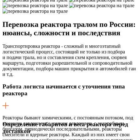
Перевозка реактора тралом по России:
нюансы, сложности и последствия
Транспортировка реактора - сложный и многоэтапный
логистический процесс, состоящий не только из подбора
и подачи трала, но и составления схем крепления, сюрвея
маршрута, подготовки разрешительной и сопроводительной
документации, подбора машин прикрытия и автомобилей гаи
и т.д.
Работа логиста начинается с уточнения типа
реактора
Реакторы бывают химическими, с постоянным потоком, под
высоким давлением, с низким давлением, с анаэробным
Определение габаритов и веса реактора перед
биогазом, периодически последовательными, реакторы
доставкой
смесители и ядерные реакторы. Каждый из них имеет свои