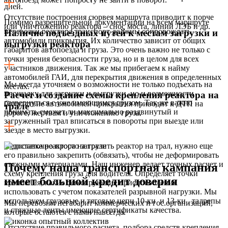
дней.
Отсутствие построения сюрвея маршрута приводит к порче
Помимо разрешительной документации на всем маршруте
или уничтожению реактора – снос моста, линий ЛЭБ и др.
перевозки реактора транспорт должны сопровождать
Наличие подъездных путей к местам загрузки и
автомобили прикрытия. Их количество зависит от общих
выгрузки реактора
габаритов автопоезда и груза. Это очень важно не только с
точки зрения безопасности груза, но и в целом для всех
участников движения. Так же мы прибегаем к найму
автомобилей ГАИ, для перекрытия движения в определенных
Мы всегда уточняем о возможности не только подъехать на
местах.
площадку для загрузки и выгрузки, но и возможности
Расчет и создание схемы крепления реактора на
развернуться с уже имеющимся грузом. Так же важно
Отсутствие автомобилей прикрытия приводит к ДТП на
трале
понимать сможет ли максимально раздвинутый и
дороге, жертвам и уничтожению груза.
загруженный трал вписаться в повороты при выезде или
заезде в место выгрузки.
Недостаточно просто загрузить реактор на трал, нужно еще
его правильно закрепить (обвязать), чтобы не деформировать
стяжными материалами. Наш инженер делает точных расчет и
Почему наша транспортная кампания
схему крепления груза для водителя. Определяет точки
имеет большой кредит доверия
крепления, какие фиксирующие приспособления
использовать с учетом показателей разрывной нагрузки. Мы
используем грузовые и тяговые цепи 10-ки и 13-ки , талрепы
Мы перевозим негабарит коммерческих и гос.организаций,
и стяжные ленты имеющие сертификаты качества.
которые остаются с нами навсегда.
Отсутствие правильного расчета, подбора средств крепления