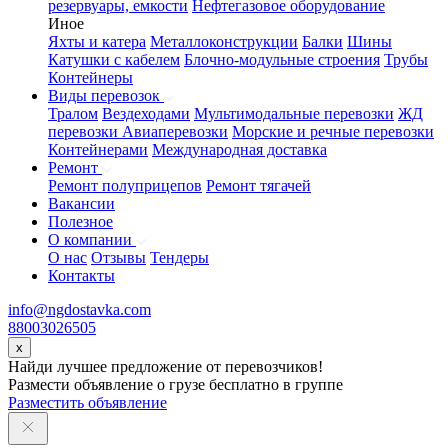
резервуары, емкости
Нефтегазовое оборудование
Иное
Яхты и катера
Металлоконструкции
Балки
Шины
Катушки с кабелем
Блочно-модульные строения
Трубы
Контейнеры
Виды перевозок
Тралом
Вездеходами
Мультимодальные перевозки
ЖД
перевозки
Авиаперевозки
Морские и речные перевозки
Контейнерами
Международная доставка
Ремонт
Ремонт полуприцепов
Ремонт тягачей
Вакансии
Полезное
О компании
О нас
Отзывы
Тендеры
Контакты
info@ngdostavka.com
88003026505
x
Найди лучшее предложение от перевозчиков!
Размести объявление о грузе бесплатно в группе
Разместить объявление