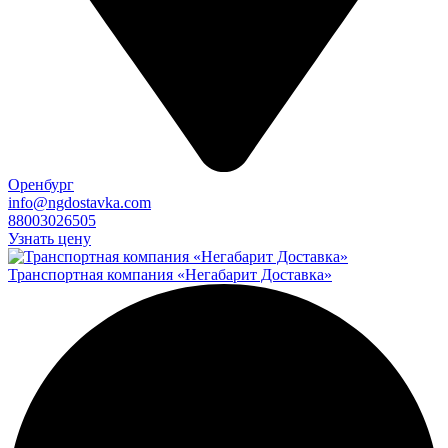
Оренбург
info@ngdostavka.com
88003026505
Узнать цену
Транспортная компания «Негабарит Доставка»