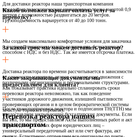
Для доставки реактора наша транспортная компания
предлагает телескопические низкорамные тралы высотой 0,9
Какой возможен вариант оплаты услуг за
метров с возможностью раздвигаться до 20 метров.
перевозку?
Грузоподъемность варьируется от 40 до 100 тонн.
Мы создаем максимально комфортные условия для заказчика
и поэтому принимаем оплату наличными, безналичным
За какой срок мы можем доставить реактор?
способом с НДС и без НДС. Так же имеется отсрочка платежа.
Доставка реактора по времени рассчитывается в зависимости
от сложности маршрута, этапов согласования движения с
Какие закрывающие документы мы
различными организациями и региональными структурами.
предоставляем для клиента?
Как показывает практика идеально спланировать сроки
перевозки реактора невозможно, так как поведение
участников дорожного движения, излишней пытливости
проверяющих органов и в целом бюрократической системы
После транспортировки реактора и подписания ТН(ТТН) мы
зачастую тормозит перевозку.
предоставляем закрывающие бухгалтерские документы. Если
Перевозка реактора нашим
вы ИП, то мы предоставляем Акты выполненных работ и акт
транспортом
сверки, для остальных форм юридических лиц –
универсальный передаточный акт или счет фактура, акт
сверки. Естественно отправляем все оригиналы по почте