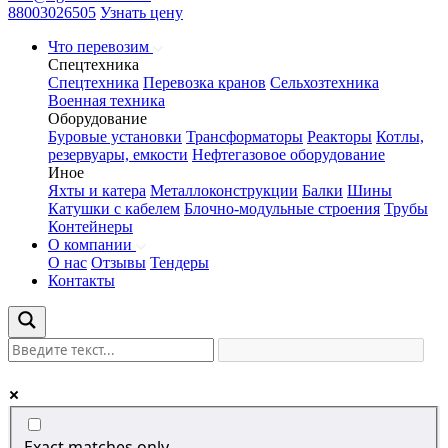
88003026505
Узнать цену
Что перевозим
Спецтехника
Спецтехника
Перевозка кранов
Сельхозтехника
Военная техника
Оборудование
Буровые установки
Трансформаторы
Реакторы
Котлы,
резервуары, емкости
Нефтегазовое оборудование
Иное
Яхты и катера
Металлоконструкции
Балки
Шины
Катушки с кабелем
Блочно-модульные строения
Трубы
Контейнеры
О компании
О нас
Отзывы
Тендеры
Контакты
Exact matches only