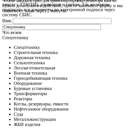
Чтобы заказать трал для транспортировки реактора вам не
вместе с ТТН(ТН), договором и счетом. Так же можем
нужно делать много действий, просто заполните форму и мы
подписать все документы по электронной подписи через
свяжемся с вами через 2 минуты.
систему СБИС.
Имя:
Что везем
Спецтехнику
Спецтехнику
Строительная техника
Дорожная техника
Сельхозтехника
Лесозаготовительная
Военная техника
Горнодобывающая техника
Оборудование
Буровые установки
Трансформаторы
Реакторы
Котлы, резервуары, емкости
Нефтегазовое оборудование
Cуда
Металлоконструкции
ЖБИ изделия