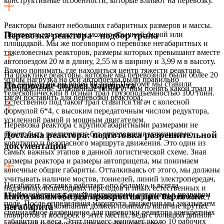
конструктивные особенности, которые влияют на перевозку.
Реакторы бывают небольших габаритных размеров и массы.
Перевезти эти реакторы можно обычной фурой или
Перевозка реактора - подбор трала
площадкой. Мы же поговорим о перевозке негабаритных и
тяжеловесных реакторов, размеры которых превышают вместе
автопоездом 20 м в длину, 2,55 м в ширину и 3,99 м в высоту.
Важно понимать, где находиться центр тяжести реактора,
На практике реакторы, которые мы перевозили были более 20
чтобы нагрузка на оси автопоезда были правильно
м в длину и весом более 80 тонн. Поэтому мы ставили
Построение сюрвея маршрута
распределены. Эти данные помогут нам понять какой трал и
телескопический 8 осный трал грузоподъемностью 100 тонн.
тягач поставить для перевозки реактора.
Естественно под такой трал ставится тягач с колесной
формулой 6*4, с высоким передаточным числом редуктора,
усиленной рамой и мощным двигателем.
Перевозка реактора с крупногабаритными размерами не
может быть реализована без определения максимально
Доставка реактора: подготовка разрешительной
короткого и безопасного маршрута движения. Это один из
документации
самых важных этапов в данной логистической схеме. Зная
размеры реактора и размеры автоприцепа, мы понимаем
конечные общие габариты. Отталкиваясь от этого, мы должны
учитывать наличие мостов, тоннелей, линий электропередач,
Негабарит доставка работает «по белому» и всегда
надземных пешеходных переходов и иных естественных и
взаимодействует с контролирующими органами в правовом
Найм автомобилей прикрытия при перевозке
искусственных преград по высоте и ширине. Так же логист
поле. После определения маршрута движения мы заказываем
транспортной компании должен понимать наличие крутых
негабарита
специальное разрешение для перевозки реактора конкретных
поворотов и построек в этих местах, ведь с большой длиной
габаритов и веса. Этот процесс занимает около 10 рабочих
автопоезд может попросту не зайти в поворот.