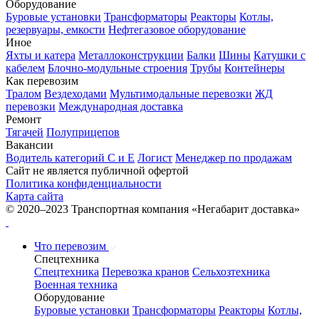
Оборудование
Буровые установки
Трансформаторы
Реакторы
Котлы,
резервуары, емкости
Нефтегазовое оборудование
Иное
Яхты и катера
Металлоконструкции
Балки
Шины
Катушки с
кабелем
Блочно-модульные строения
Трубы
Контейнеры
Как перевозим
Тралом
Вездеходами
Мультимодальные перевозки
ЖД
перевозки
Международная доставка
Ремонт
Тягачей
Полуприцепов
Вакансии
Водитель категорий С и Е
Логист
Менеджер по продажам
Сайт не является публичной офертой
Политика конфиденциальности
Карта сайта
© 2020–2023 Транспортная компания «Негабарит доставка»
Что перевозим
Спецтехника
Спецтехника
Перевозка кранов
Сельхозтехника
Военная техника
Оборудование
Буровые установки
Трансформаторы
Реакторы
Котлы,