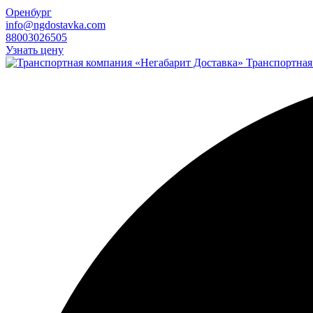
Оренбург
info@ngdostavka.com
88003026505
Узнать цену
Транспортная