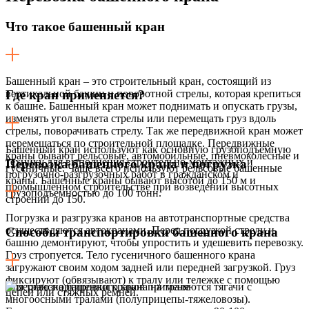
Что такое башенный кран
Башенный кран – это строительный кран, состоящий из
вертикальной башни и поворотной стрелы, которая крепиться
Где кран применяется?
к башне. Башенный кран может поднимать и опускать грузы,
изменять угол вылета стрелы или перемещать груз вдоль
стрелы, поворачивать стрелу. Так же передвижной кран может
перемещаться по строительной площадке. Передвижные
Башенный кран используют как основную грузоподъемную
краны бывают рельсовые, автомобильные, пневмоколесные и
технику для выполнения строительно-монтажных и
Перевозка башенного крана и погрузка
гусеничные. Чаще всего используют рельсовые башенные
погрузочно-разгрузочных работ в гражданском и
краны. Башенные краны бывают высотой до 150 м и
промышленном строительстве при возведении высотных
грузоподъемностью до 100 тонн.
строений до 150.
Погрузка и разгрузка кранов на автотранспортные средства
осуществляются автокранами. Перед погрузкой стрелу и
Способы транспортировки башенного крана
башню демонтируют, чтобы упростить и удешевить перевозку.
Груз стропуется. Тело гусеничного башенного крана
загружают своим ходом задней или передней загрузкой. Груз
фиксируют (обвязывают) к тралу или тележке с помощью
Для транспортировки кранов применяются тягачи с
цепей или стяжных ремней.
многоосными тралами (полуприцепы-тяжеловозы).