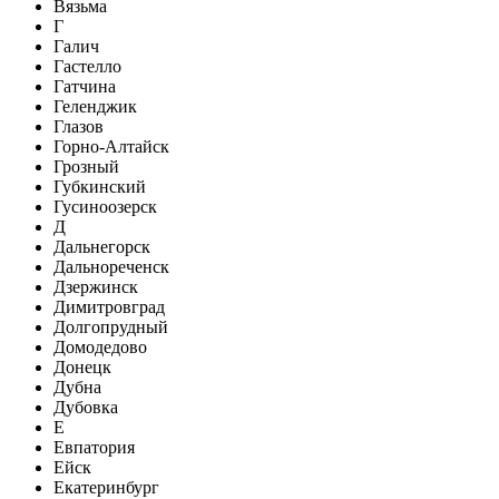
Вязьма
Г
Галич
Гастелло
Гатчина
Геленджик
Глазов
Горно-Алтайск
Грозный
Губкинский
Гусиноозерск
Д
Дальнегорск
Дальнореченск
Дзержинск
Димитровград
Долгопрудный
Домодедово
Донецк
Дубна
Дубовка
Е
Евпатория
Ейск
Екатеринбург