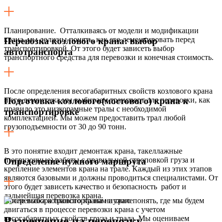
Планирование. Отталкиваясь от модели и модификации
крана, мы должны понять, как его демонтировать перед
Перевозка козлового крана: выбор
транспортировкой. От этого будет зависеть выбор
автотранспорта
транспортного средства для перевозки и конечная стоимость.
После определения весогабаритных свойств козлового крана
и его демонтажа мы выбираем транспорт для перевозки, как
Подготовка козлового(мостового) крана к
правило это низкорамные тралы с необходимой
транспортировке
комплектацией. Мы можем предоставить трал любой
грузоподъемности от 30 до 90 тонн.
В это понятие входит демонтаж крана, такеллажные
(погрузочные) работы с правильной строповкой груза и
Определение нужного маршрута
крепление элементов крана на трале. Каждый из этих этапов
являются базовыми и должны проводиться специалистами. От
этого будет зависеть качество и безопасность работ и
дальнейшая перевозка крана.
После выбора транспорта нам нужно понять, где мы будем
двигаться в процессе перевозки крана с учетом
весогабаритных свойств груза и трала. Мы оцениваем
Разрешение на перевозку