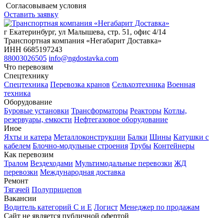
Согласовываем условия
Оставить заявку
г Екатеринбург, ул Малышева, стр. 51, офис 4/14
Транспортная компания «Негабарит Доставка»
ИНН 6685197243
88003026505
info@ngdostavka.com
Что перевозим
Спецтехнику
Спецтехника
Перевозка кранов
Сельхозтехника
Военная
техника
Оборудование
Буровые установки
Трансформаторы
Реакторы
Котлы,
резервуары, емкости
Нефтегазовое оборудование
Иное
Яхты и катера
Металлоконструкции
Балки
Шины
Катушки с
кабелем
Блочно-модульные строения
Трубы
Контейнеры
Как перевозим
Тралом
Вездеходами
Мультимодальные перевозки
ЖД
перевозки
Международная доставка
Ремонт
Тягачей
Полуприцепов
Вакансии
Водитель категорий С и Е
Логист
Менеджер по продажам
Сайт не является публичной офертой