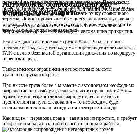
передней на трал с отстегивающимся гусаком. После заезда
Автомобили сопровождения
для
метров, а по маршруту движения будут искусственные
крана на рабочую площадку трала необходимо его поставить
преграды в виде мостов, тоннелей или линий электропередач
перевозки негабарита
на переднюю скорость и зафиксировать ручку стояночного
не превышающие эту высоту.
тормоза. Демонтировать все бьющиеся элементы и упаковать
в бумагу. После этого производится «обвязка» (крепление) к
Если длина крана вместе автопоездом более 24 м или же
тралу с помощью крепежных цепей
ширина более 3,49 м,
то необходима автомашина прикрытия.
Если же длина автопоезда c грузом более 30 м, а ширина
превышает 4 м, тогда
необходимо сопровождение автомобиля
ГАИ
с целью безопасной организации движения по маршруту
перевозки груза.
Также имеются ограничения относительно высоты
транспортируемого крана.
При высоте груза более 4 м вместе с автопоездом необходимо
разрешение на негабарит, если же высота превышает 4,5 м –
нужно иметь разработанный маршрут и, если имеются
препятствия на пути следования – то
необходима будет
специальная техника
для поднятия электросетей и др.
Как видим – перевозка крана – задача не из простых,
и требует
профессиональных знаний и серьёзного опыта работы.