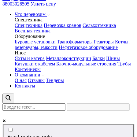
88003026505
Узнать цену
Что перевозим
Спецтехника
Спецтехника
Перевозка кранов
Сельхозтехника
Военная техника
Оборудование
Буровые установки
Трансформаторы
Реакторы
Котлы,
резервуары, емкости
Нефтегазовое оборудование
Иное
Яхты и катера
Металлоконструкции
Балки
Шины
Катушки с кабелем
Блочно-модульные строения
Трубы
Контейнеры
О компании
О нас
Отзывы
Тендеры
Контакты
Exact matches only