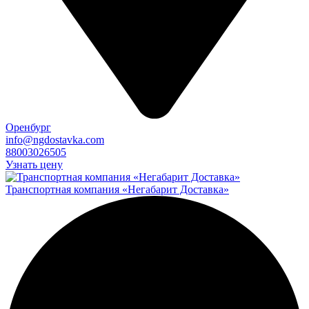
Оренбург
info@ngdostavka.com
88003026505
Узнать цену
Транспортная компания «Негабарит Доставка»