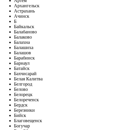
Артем
Архангельск
Астрахань
Ачинск
Б
Байкальск
Балабаново
Балаково
Балахна
Балашиха
Балашов
Барабинск
Барнаул
Батайск
Бахчисарай
Белая Калитва
Белгород
Белово
Белорецк
Белореченск
Бердск
Березники
Бийск
Благовещенск
Богучар