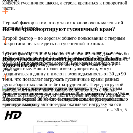
является гусеничное шасси, а стрела крепиться к поворотной
части.
Первый фактор в том, что у таких кранов очень маленький
моторный ресурс.
На чем транспортируют гусеничный кран?
Второй фактор – по дорогам общего пользования с твердым
покрытием нельзя ездить на гусеничной техники.
Перевозка гусеничного крана часто осуществляется по ж/д ,
Третий фактор – низкая скорость передвижения, даже если бы
либо автотранспортом (тралами) с высотой рабочей площадки
Почему цена перевозки гусеничного крана не
можно было передвигаться по дорогам общего пользования с
0,6-0,9 м от поверхности дороги. Все краны данного типа
твердым покрытием, далеко и быстро на таком кране не
будет низкой?
негабаритные. Наши тралы имеют уширители, могут
уедешь.
раздвигаться в длину и имеют грузоподъемность от 30 до 90
тонн, что позволяет загружать гусеничные краны разных
весогабаритных свойств без затруднений. Перед загрузкой
Краны такого типа являются не только крупногабаритным
кран демонтируют, как правило основное тело с частью
(вместе с автопоездом длина более 20 м., ширина более 2,55 м,
Безопасность перевозки крана тралом начинается с крепления
стрелы оставляют, другую часть стрелы перевозят отдельно.
и высота более 3,99 м) , но и тяжеловесным грузом, то есть,
Перевозка крана не может быть реализована без правильного
если груз вместе с автопоездом оказывает нагрузку на оси
крепления к тралу
более установленных пределов — 3 оси – 28 т, 4 оси – 36 т, 5
осей – 40 т, 6 осей – 44 т.