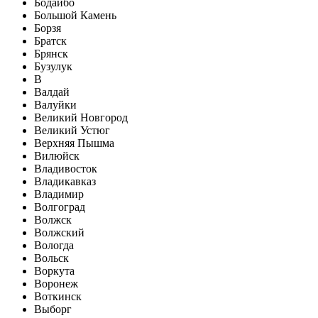
Бодайбо
Большой Камень
Борзя
Братск
Брянск
Бузулук
В
Валдай
Валуйки
Великий Новгород
Великий Устюг
Верхняя Пышма
Вилюйск
Владивосток
Владикавказ
Владимир
Волгоград
Волжск
Волжский
Вологда
Вольск
Воркута
Воронеж
Воткинск
Выборг