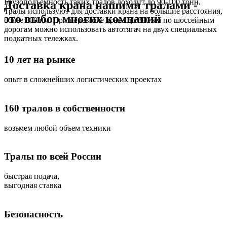
Грузоподъемность таких тралов доходит до 90-100 тонн.
Доставка крана нашими тралами -
Тралы используют для доставки крана на большие расстояния,
это выбор многих компаний
более 800 км. При перевозке крана до 800 км по шоссейным
дорогам можно использовать автотягач на двух специальных
подкатных тележках.
10 лет на рынке
опыт в сложнейших логистических проектах
160 тралов в собственности
возьмем любой объем техники
Тралы по всей России
быстрая подача,
выгодная ставка
Безопасность