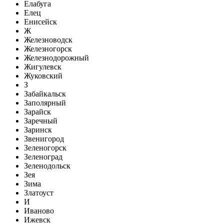
Елабуга
Елец
Енисейск
Ж
Железноводск
Железногорск
Железнодорожный
Жигулевск
Жуковский
З
Забайкальск
Заполярный
Зарайск
Заречный
Заринск
Звенигород
Зеленогорск
Зеленоград
Зеленодольск
Зея
Зима
Златоуст
И
Иваново
Ижевск