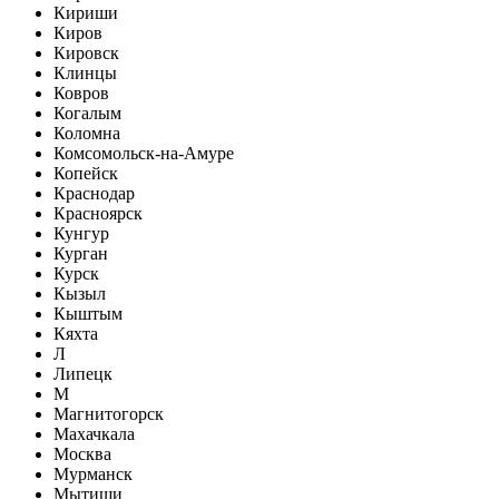
Кириши
Киров
Кировск
Клинцы
Ковров
Когалым
Коломна
Комсомольск-на-Амуре
Копейск
Краснодар
Красноярск
Кунгур
Курган
Курск
Кызыл
Кыштым
Кяхта
Л
Липецк
М
Магнитогорск
Махачкала
Москва
Мурманск
Мытищи