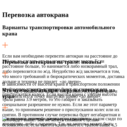
Перевозка
автокрана
Варианты транспортировки автомобильного
крана
Если вам необходимо перевезти автокран на расстояние до
200 км, то сделать это вы можете своим ходом. Если
Перевозка автокрана на трале: нюансы
расстояние больше, то нанимается либо низкорамный трал,
либо перевозится по ж\д. Неудобство ж/д заключается в том,
что много требований и бюрократических моментов, доставка
дольше и техника не придет «до двери».
В зависимости от высоты крана в транспортном положении
необходимо принять решение будут ли сниматься или
Что нужно делать при загрузке автокрана на
В случае с тралом вы можете оперативно погрузить кран и
приспускаться колеса. Если высота крана с учетом высоты
трал
отправить его в точку выгрузки прямо «до двери».
трала равна 3.9 метров, то это габарит и заказывать
специальное разрешение не нужно. Если же этот параметр
выше, то принимаем решение о приспускании колес или их
снятии. В противном случае перевозка будет негабаритная и
Как правило автокран заезжает на трал своим ходом сзади по
цена будет выше. Так же колеса снимают с целью
аппарелям, либо с парапета. Так же загрузка может быть
безопасности, если высота крана вместе с тралом выше 4,5