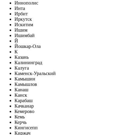
Иннополис
Инта
Ирбит
Иркутск
Искитим
Ишим
Ишимбай
Й
Йошкар-Ола
К
Казань
Калининград
Калуга
Каменск-Уральский
Камышин
Камышлов
Канаш
Канск
Карабаш
Качканар
Кемерово
Кемь
Керчь
Кингисепп
Киржач