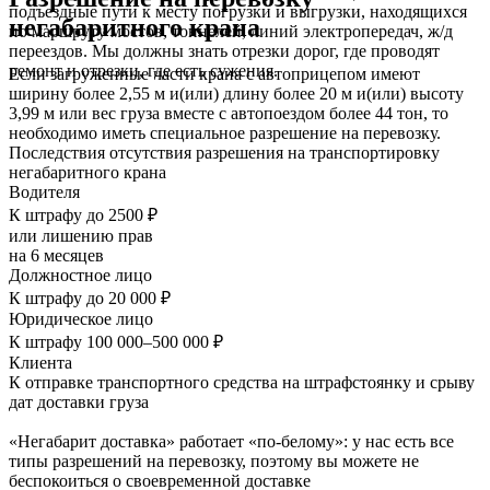
подъездные пути к месту погрузки и выгрузки, находящихся
негабаритного крана
по маршруту мостов, тоннелей, линий электропередач, ж/д
переездов. Мы должны знать отрезки дорог, где проводят
ремонт и отрезки, где есть сужения.
Если загруженные части крана с автоприцепом имеют
ширину более 2,55 м и(или) длину более 20 м и(или) высоту
3,99 м или вес груза вместе с автопоездом более 44 тон, то
необходимо иметь специальное разрешение на перевозку.
Последствия отсутствия разрешения на транспортировку
негабаритного крана
Водителя
К штрафу до 2500 ₽
или лишению прав
на 6 месяцев
Должностное лицо
К штрафу до 20 000 ₽
Юридическое лицо
К штрафу 100 000–500 000 ₽
Клиента
К отправке транспортного средства на штрафстоянку и срыву
дат доставки груза
«Негабарит доставка» работает «по-белому»: у нас есть все
типы разрешений на перевозку, поэтому вы можете не
беспокоиться о своевременной доставке