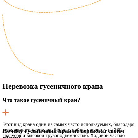
Перевозка
гусеничного крана
Что такое гусеничный кран?
Этот вид крана один из самых часто используемых, благодаря
возможности перемещения по стройке, повороту на 360
Почему гусеничный кран не перевозят своим
градусов и высокой грузоподъемностью. Ходовой частью
ходом?