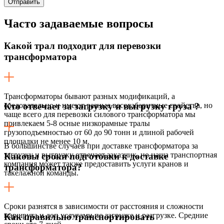
Часто задаваемые
вопросы
Какой трал подходит для перевозки
трансформатора
Трансформаторы бывают разных модификаций, а
следовательно и имеют разные весогабаритные свойства, но
Кто отвечает за загрузку и выгрузку груза ?
чаще всего для перевозки силового трансформатора мы
привлекаем 5-8 осные низкорамные тралы
грузоподъемностью от 60 до 90 тонн и длиной рабочей
площадки не менее 10 м.
В большинстве случаев при доставке трансформатора за
загрузку и выгрузку отвечает заказчик, но наша транспортная
Каковы сроки подготовки к доставке
компания может также предоставить услуги кранов и
трансформатора?
такелажной команды.
Сроки разнятся в зависимости от расстояния и сложности
маршрута и доп.услугами по загрузке и разгрузке. Средние
Как правильно транспортировать