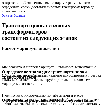
опираясь от обозначенные выше параметры мы можем
определить сроки доставки силовых трансформаторов до
точки выгрузки
Узнать больше
Транспортировка силовых
трансформаторов
состоит из следующих этапов
Расчет маршрута движения
Мы реализуем сюрвей маршрута – выбираем максимально
короткие и безопасные участки дорог до выгрузки.
Определение трала для транспортировки
Обязательно прорабатываем наличие искусственных преград
трансформатора
таких как тоннели, мосты, трубопроводы и исключаем
маршруты с их наличием.
Имея точную информацию по габаритами и массе
трансформатора мы должны точно подобрать трал из нашего
Оформление разрешительной документации
автопарка, чтобы не поломать технику и не сорвать доставку