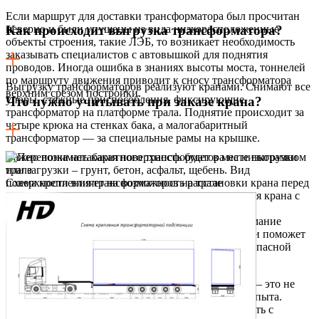
Если маршрут для доставки трансформатора был просчитан
неверно и были упущены из вида низкорасположенные
Как происходит выгрузка трансформатора?
объекты строения, такие ЛЭБ, то возникает необходимость
заказывать специалистов с автовышкой для поднятия
проводов. Иногда ошибка в знаниях высоты моста, тоннелей
по маршруту движения приводит к сносу трансформатора
Выгрузку трансформаторов реализуют кранами. Снимают все
верхним срезом постройки.
упоры, стяжные приспособления, фиксирующие
Что нужно учитывать при заказе крана?
трансформатор на платформе трала. Поднятие происходит за
четыре крюка на стенках бака, а малогабаритный
трансформатор — за специальные рамы на крышке.
Важно понимать какая поверхность будет в месте выгрузки
или загрузки – грунт, бетон, асфальт, щебень. Вид
поверхности влияет на возможность расстановки крана перед
Схема крепления трансформаторов на трале
работой. Влажный грунт – это риск опрокидывания крана с
грузом. Эти знания помогут без простоев и срывов
осуществить аренду кранов и саму загрузку. Понимание
центра тяжести трансформатора и схемы строповки поможет
вам нанять правильное количество кранов для безопасной
загрузки и выгрузки.
В общем перевозка энергетического оборудования – это не
простое дело, которое требует глубоких знаний и опыта.
Поэтому для реализации доставки советуем работать с