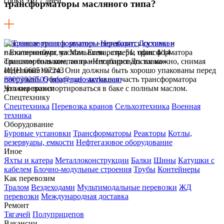
сроки это 7 дней.
трансформаторы масляного типа?
Масляные трансформаторы перевозятся сухими и
наполненными маслом. Если размеры трансформатора
г Екатеринбург, ул Малышева, стр. 51, офис 4/14
слишком большие, то транспортировать их можно, снимая
Транспортная компания «Негабарит Доставка»
отдельные части. Они должны быть хорошо упакованы перед
ИНН 6685197243
погрузкой. Обязательно активная часть трансформатора
88003026505
info@ngdostavka.com
должна транспортироваться в баке с полным маслом.
Что перевозим
Спецтехнику
Спецтехника
Перевозка кранов
Сельхозтехника
Военная
техника
Оборудование
Буровые установки
Трансформаторы
Реакторы
Котлы,
резервуары, емкости
Нефтегазовое оборудование
Иное
Яхты и катера
Металлоконструкции
Балки
Шины
Катушки с
кабелем
Блочно-модульные строения
Трубы
Контейнеры
Как перевозим
Тралом
Вездеходами
Мультимодальные перевозки
ЖД
перевозки
Международная доставка
Ремонт
Тягачей
Полуприцепов
Вакансии