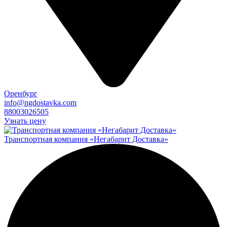
Оренбург
info@ngdostavka.com
88003026505
Узнать цену
Транспортная компания «Негабарит Доставка»