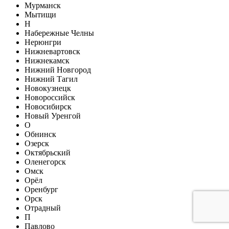
Мурманск
Мытищи
Н
Набережные Челны
Нерюнгри
Нижневартовск
Нижнекамск
Нижний Новгород
Нижний Тагил
Новокузнецк
Новороссийск
Новосибирск
Новый Уренгой
О
Обнинск
Озерск
Октябрьский
Оленегорск
Омск
Орёл
Оренбург
Орск
Отрадный
П
Павлово