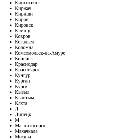
Кингисепп
Киржач
Кириши
Киров
Кировск
Клинцы
Ковров
Когалым
Коломна
Комсомольск-на-Амуре
Копейск
Краснодар
Красноярск
Кунгур
Курган
Курск
Кызыл
Кыштым
Кяхта
Л
Липецк
М
Магнитогорск
Махачкала
Москва