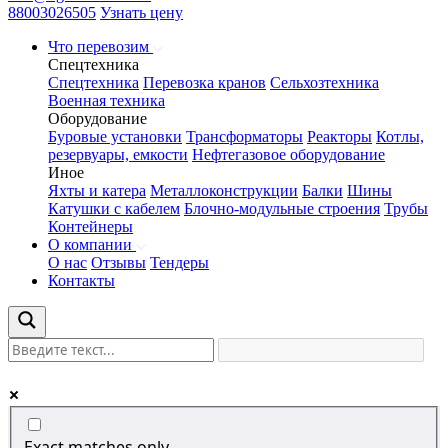
88003026505
Узнать цену
Что перевозим
Спецтехника
Спецтехника
Перевозка кранов
Сельхозтехника
Военная техника
Оборудование
Буровые установки
Трансформаторы
Реакторы
Котлы,
резервуары, емкости
Нефтегазовое оборудование
Иное
Яхты и катера
Металлоконструкции
Балки
Шины
Катушки с кабелем
Блочно-модульные строения
Трубы
Контейнеры
О компании
О нас
Отзывы
Тендеры
Контакты
Exact matches only