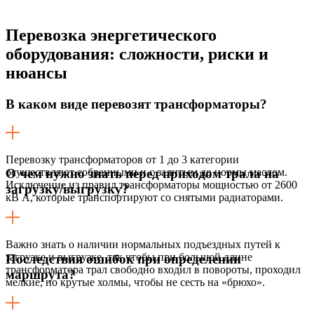
Перевозка энергетического
оборудования:
сложности, риски и
нюансы
В каком виде перевозят трансформаторы?
Перевозку трансформаторов от 1 до 3 категории
осуществляют собранными и с залитым до нормы маслом.
О чем нужно знать перед приходом трала на
Исключение из правил трансформаторы мощностью от 2600
загрузку/выгрузку?
кВ А, которые транспортируют со снятыми радиаторами.
Важно знать о наличии нормальных подъездных путей к
загрузке и выгрузке, так чтобы при большой длине
Последствия ошибок при определении
трансформатора трал свободно входил в повороты, проходил
маршрута?
мелкие, но крутые холмы, чтобы не сесть на «брюхо».