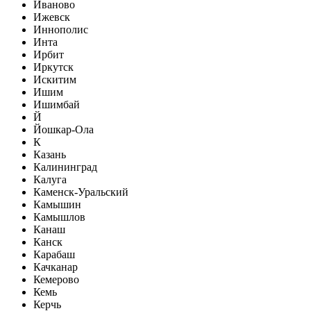
Иваново
Ижевск
Иннополис
Инта
Ирбит
Иркутск
Искитим
Ишим
Ишимбай
Й
Йошкар-Ола
К
Казань
Калининград
Калуга
Каменск-Уральский
Камышин
Камышлов
Канаш
Канск
Карабаш
Качканар
Кемерово
Кемь
Керчь