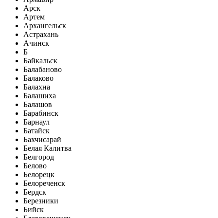
Арск
Артем
Архангельск
Астрахань
Ачинск
Б
Байкальск
Балабаново
Балаково
Балахна
Балашиха
Балашов
Барабинск
Барнаул
Батайск
Бахчисарай
Белая Калитва
Белгород
Белово
Белорецк
Белореченск
Бердск
Березники
Бийск