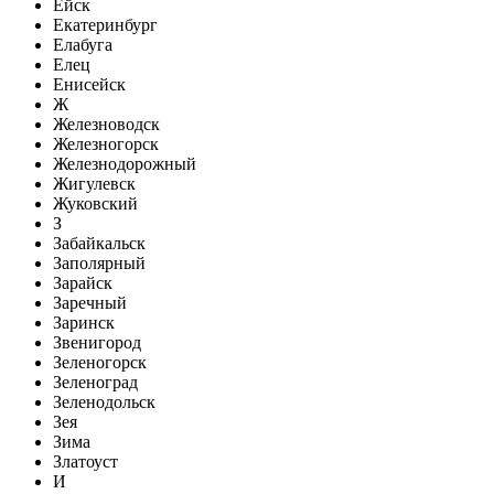
Ейск
Екатеринбург
Елабуга
Елец
Енисейск
Ж
Железноводск
Железногорск
Железнодорожный
Жигулевск
Жуковский
З
Забайкальск
Заполярный
Зарайск
Заречный
Заринск
Звенигород
Зеленогорск
Зеленоград
Зеленодольск
Зея
Зима
Златоуст
И