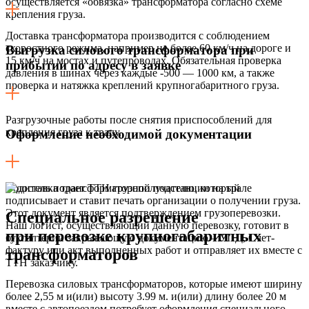
осуществляется «обвязка» трансформатора согласно схеме
крепления груза.
Доставка трансформатора производится с соблюдением
скоростного режима, например не более 60 км/ч на дороге и
Выгрузка силового трансформатора при
15 км/ч на мостах и путепроводах. Обязательная проверка
прибытии по адресу в заявке
давления в шинах через каждые -500 — 1000 км, а также
проверка и натяжка креплений крупногабаритного груза.
Разгрузочные работы после снятия приспособлений для
крепления груза к тралу.
Оформление необходимой документации
Водитель подает ТТН грузополучателю, который
подписывает и ставит печать организации о получении груза.
Этот документ является подтверждением грузоперевозки.
Специальное разрешение
Наш логист, осуществляющий данную перевозку, готовит в
при перевозке крупногабаритных
бухгалтерии закрывающую документацию – УПД, Счет-
фактуру или акт выполненных работ и отправляет их вместе с
трансформаторов
ТТН заказчику.
Перевозка силовых трансформаторов, которые имеют ширину
более 2,55 м и(или) высоту 3.99 м. и(или) длину более 20 м
вместе с автопоездом потребует оформления специального