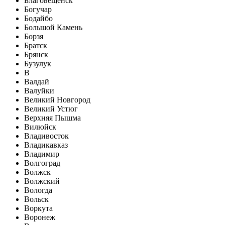
Благовещенск
Богучар
Бодайбо
Большой Камень
Борзя
Братск
Брянск
Бузулук
В
Валдай
Валуйки
Великий Новгород
Великий Устюг
Верхняя Пышма
Вилюйск
Владивосток
Владикавказ
Владимир
Волгоград
Волжск
Волжский
Вологда
Вольск
Воркута
Воронеж