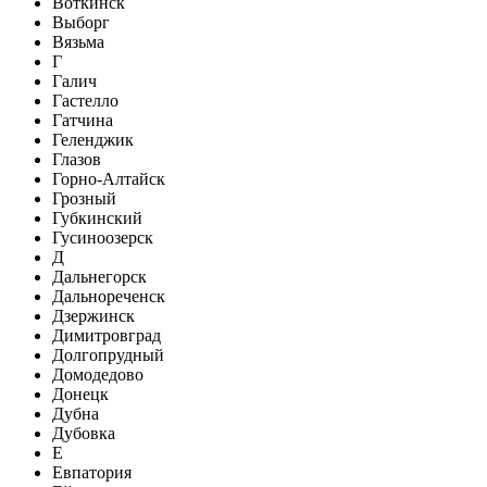
Воткинск
Выборг
Вязьма
Г
Галич
Гастелло
Гатчина
Геленджик
Глазов
Горно-Алтайск
Грозный
Губкинский
Гусиноозерск
Д
Дальнегорск
Дальнореченск
Дзержинск
Димитровград
Долгопрудный
Домодедово
Донецк
Дубна
Дубовка
Е
Евпатория