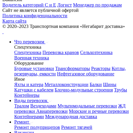
Водитель категорий С и Е
Логист
Менеджер по продажам
Сайт не является публичной офертой
Политика конфиденциальности
Карта сайта
© 2020–2023 Транспортная компания «Негабарит доставка»
Что перевозим
Спецтехника
Спецтехника
Перевозка кранов
Сельхозтехника
Военная техника
Оборудование
Буровые установки
Трансформаторы
Реакторы
Котлы,
резервуары, емкости
Нефтегазовое оборудование
Иное
Яхты и катера
Металлоконструкции
Балки
Шины
Катушки с кабелем
Блочно-модульные строения
Трубы
Контейнеры
Виды перевозок
Тралом
Вездеходами
Мультимодальные перевозки
ЖД
перевозки
Авиаперевозки
Морские и речные перевозки
Контейнерами
Международная доставка
Ремонт
Ремонт полуприцепов
Ремонт тягачей
Вакансии