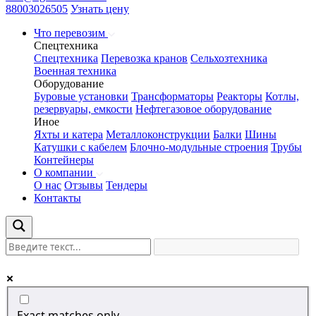
88003026505
Узнать цену
Что перевозим
Спецтехника
Спецтехника
Перевозка кранов
Сельхозтехника
Военная техника
Оборудование
Буровые установки
Трансформаторы
Реакторы
Котлы,
резервуары, емкости
Нефтегазовое оборудование
Иное
Яхты и катера
Металлоконструкции
Балки
Шины
Катушки с кабелем
Блочно-модульные строения
Трубы
Контейнеры
О компании
О нас
Отзывы
Тендеры
Контакты
Exact matches only