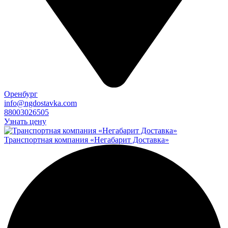
Оренбург
info@ngdostavka.com
88003026505
Узнать цену
Транспортная компания «Негабарит Доставка»