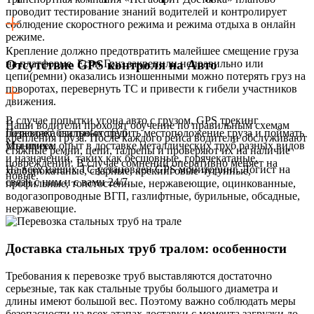
проводит тестирование знаний водителей и контролирует
соблюдение скоростного режима и режима отдыха в онлайн
режиме.
Крепление должно предотвратить малейшее смещение груза
на платформе. Если Груз закрепили неправильно или
Отсутствие GPS контроля на Авто
цепи(ремни) оказались изношенными можно потерять груз на
поворотах, перевернуть ТС и привести к гибели участников
движения.
В случае попытки угона авто с грузом, GPS трекинг
Наши водители проходят обучение по правильным схемам
позволяет быстро отследить местоположение груза и поймать
Перевозка стальных труб
крепления груза. После каждого рейса водители обслуживают
угонщика.
Мы имеем опыт в доставке
металлических труб разных видов
стяжные ремни, цепи, талрепы и проверяют их на наличие
и назначений, таких как бесшовные, горячекатаные,
повреждений. В случае сомнений оперативно меняет на
На всех наших ТС установлен GPS мониторинг. Логист на
холоднокатаные, сварные, крекинговые чугунные,
новые.
связи с ним и с вами 24/7.
профильные, толстостенные, нержавеющие, оцинкованные,
водогазопроводные ВГП, газлифтные, бурильные, обсадные,
нержавеющие.
Доставка стальных труб тралом: особенности
Требования к перевозке труб выставляются достаточно
серьезные, так как стальные трубы большого диаметра и
длины имеют большой вес. Поэтому важно соблюдать меры
безопасности на всех этапах доставки с момента загрузки до