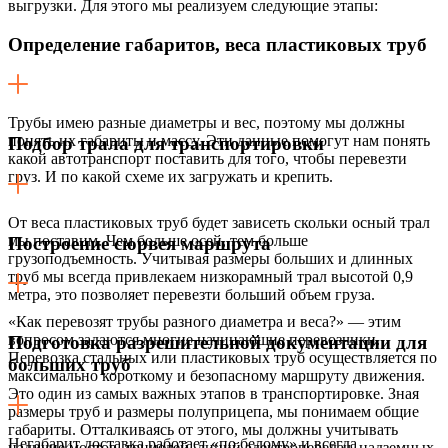
выгрузки. Для этого мы реализуем следующие этапы:
Определение габаритов, веса пластиковых труб
Трубы имею разные диаметры и вес, поэтому мы должны
понять их габариты и массу. Эти данные помогут нам понять
Подбор трала для транспортировки
какой автотранспорт поставить для того, чтобы перевезти
груз. И по какой схеме их загружать и крепить.
От веса пластиковых труб будет зависеть скольки осный трал
мы поставим. Чем больше осей, тем больше
Построение сюрвея маршрута
грузоподъемность. Учитывая размеры больших и длинных
труб мы всегда привлекаем низкорамный трал высотой 0,9
метра, это позволяет перевезти больший объем груза.
«Как перевозят трубы разного диаметра и веса?» — этим
вопросом задаются многие начинающие перевозчики.
Подготовка разрешительной документации для
Перевозка стальных или пластиковых труб осуществляется по
больших труб
максимально короткому и безопасному маршруту движения.
Это один из самых важных этапов в транспортировке. Зная
размеры труб и размеры полуприцепа, мы понимаем общие
габариты. Отталкиваясь от этого, мы должны учитывать
Негабарит доставка работает «по белому» и всегда
наличие мостов, тоннелей, линий электропередач, надземных