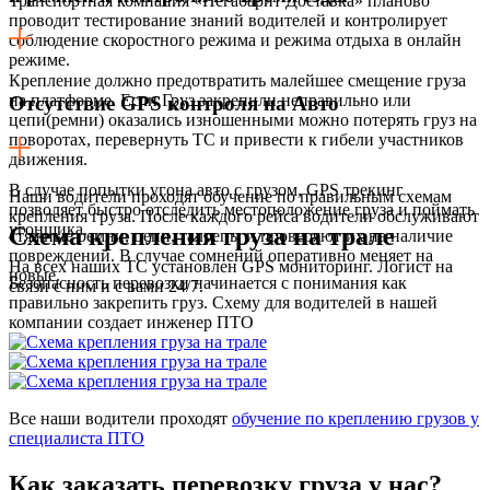
Транспортная компания «Негабарит Доставка» планово
проводит тестирование знаний водителей и контролирует
соблюдение скоростного режима и режима отдыха в онлайн
режиме.
Крепление должно предотвратить малейшее смещение груза
на платформе. Если Груз закрепили неправильно или
Отсутствие GPS контроля на Авто
цепи(ремни) оказались изношенными можно потерять груз на
поворотах, перевернуть ТС и привести к гибели участников
движения.
В случае попытки угона авто с грузом, GPS трекинг
Наши водители проходят обучение по правильным схемам
позволяет быстро отследить местоположение груза и поймать
крепления груза. После каждого рейса водители обслуживают
угонщика.
Схема крепления груза на трале
стяжные ремни, цепи, талрепы и проверяют их на наличие
повреждений. В случае сомнений оперативно меняет на
На всех наших ТС установлен GPS мониторинг. Логист на
новые.
Безопасность перевозки начинается с понимания как
связи с ним и с вами 24/7.
правильно закрепить груз. Схему для водителей в нашей
компании создает инженер ПТО
Все наши водители проходят
обучение по креплению грузов у
специалиста ПТО
Как заказать перевозку груза у нас?