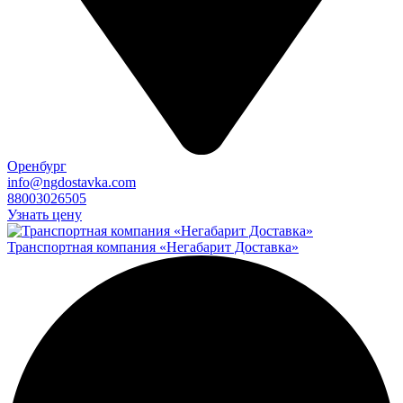
Оренбург
info@ngdostavka.com
88003026505
Узнать цену
Транспортная компания «Негабарит Доставка»