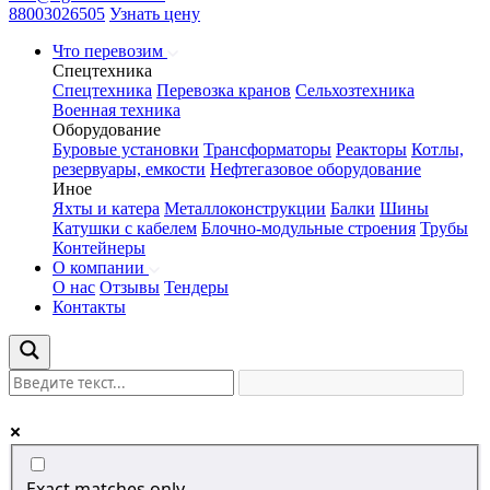
88003026505
Узнать цену
Что перевозим
Спецтехника
Спецтехника
Перевозка кранов
Сельхозтехника
Военная техника
Оборудование
Буровые установки
Трансформаторы
Реакторы
Котлы,
резервуары, емкости
Нефтегазовое оборудование
Иное
Яхты и катера
Металлоконструкции
Балки
Шины
Катушки с кабелем
Блочно-модульные строения
Трубы
Контейнеры
О компании
О нас
Отзывы
Тендеры
Контакты
Exact matches only