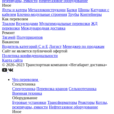
резервуары, емкости
Нефтегазовое оборудование
Иное
Яхты и катера
Металлоконструкции
Балки
Шины
Катушки с
кабелем
Блочно-модульные строения
Трубы
Контейнеры
Как перевозим
Тралом
Вездеходами
Мультимодальные перевозки
ЖД
перевозки
Международная доставка
Ремонт
Тягачей
Полуприцепов
Вакансии
Водитель категорий С и Е
Логист
Менеджер по продажам
Сайт не является публичной офертой
Политика конфиденциальности
Карта сайта
© 2020–2023 Транспортная компания «Негабарит доставка»
Что перевозим
Спецтехника
Спецтехника
Перевозка кранов
Сельхозтехника
Военная техника
Оборудование
Буровые установки
Трансформаторы
Реакторы
Котлы,
резервуары, емкости
Нефтегазовое оборудование
Иное