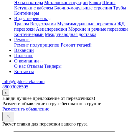
Яхты и катера
Металлоконструкции
Балки
Шины
Катушки с кабелем
Блочно-модульные строения
Трубы
Контейнеры
Виды перевозок
Тралом
Вездеходами
Мультимодальные перевозки
ЖД
перевозки
Авиаперевозки
Морские и речные перевозки
Контейнерами
Международная доставка
Ремонт
Ремонт полуприцепов
Ремонт тягачей
Вакансии
Полезное
О компании
О нас
Отзывы
Тендеры
Контакты
info@ngdostavka.com
88003026505
x
Найди лучшее предложение от перевозчиков!
Размести объявление о грузе бесплатно в группе
Разместить объявление
Расчет ставки для перевозки вашего груза