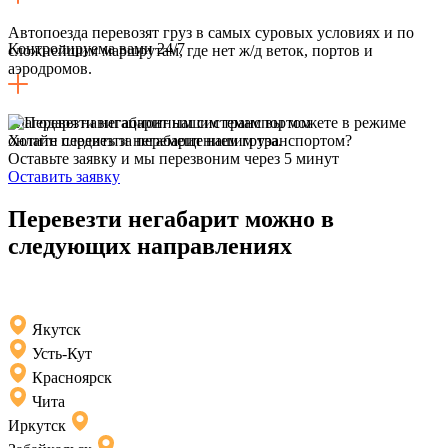
Автопоезда перевозят груз в самых суровых условиях и по
Контролируема вами 24/7
сложнейшим маршрутам, где нет ж/д веток, портов и
аэродромов.
Благодаря навигационным системам вы можете в режиме
онлайн следить за перемещением груза.
Хотите перевезти негабарит нашим транспортом?
Оставьте заявку и мы перезвоним через 5 минут
Оставить заявку
Перевезти негабарит можно в
следующих направлениях
Якутск
Усть-Кут
Красноярск
Чита
Иркутск