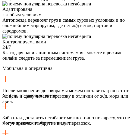
Адаптирована
к любым условиям
Автопоезда перевозят груз в самых суровых условиях и по
сложнейшим маршрутам, где нет ж/д веток, портов и
аэродромов.
Контролируема вами
24/7
Благодаря навигационным системам вы можете в режиме
онлайн следить за перемещением груза.
Мобильна и оперативна
После заключения договора мы можем поставить трал в этот
Удобна: от двери до двери
же день и сразу начать перевозку в отличии от ж/д, моря или
авиа.
Забрать и доставить негабарит можно точно по адресу, что не
Адаптируема к любым условиям
могут предложить другие виды перевозок.