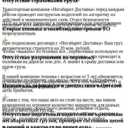
Отсутствие страхования груза
Транспортная компания «Негабарит Доставка» перед каждым
рейсом проводит инструктаж водителей по алгоритму их
действий и мошеннических схем. Отдел безопасности
ДТП на дороге приводит к повреждению или уничтожению
проверяет всех вакантов-водителей при приеме на работу.
ценного груза и долгим Судебный процессам, порой
Старая техника и несоблюдение сроков ТО
безрезультатным.
При подписании договора с «Негабарит Доставка» Ваш груз
автоматически страхуется на 20 млн. рублей.
Чтобы «выжать» из техники все , перевозчики используют ее
более 10 лет с минимальными вложениями,, что приводит к
Отсутствие разрешения на перевозку
поломкам на дорогах или дтп. А значит к срыву доставки или
порче груза.
В нашей компании техника с возрастом от 5 лет обновляется,
Перевозка по-черному «на авось» приводит к Штрафам и
остальная проходит своевременно ТО в собственном СТО и
постановке ТС на штрафстоянку вместе с грузом. Итог срыв
Низкая квалификация и дисциплина водителей
аккредитованных сервисах.
даты прибытия.
В связи с тем, что наши авто не стоят на месте, мы имеем
разрешения на огромное количество маршрутов для разных
Не соблюдение скоростного режима, режимов отдыха,
видов и категорий грузов.
контроля за состоянием ТС приводит к авариям , съездам с
Отсутствие подготовки водителей по креплению
трассы , поломкам или повреждению груза в дороге.
негабаритных грузов, проверке состояния цепей
и ремней и контроля во время езды