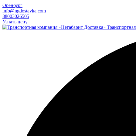
Оренбург
info@ngdostavka.com
88003026505
Узнать цену
Транспортная