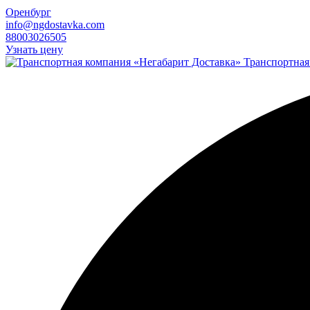
Оренбург
info@ngdostavka.com
88003026505
Узнать цену
Транспортная