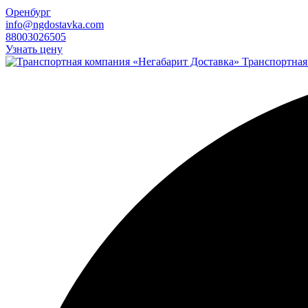
Оренбург
info@ngdostavka.com
88003026505
Узнать цену
Транспортная