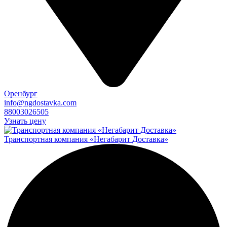
Оренбург
info@ngdostavka.com
88003026505
Узнать цену
Транспортная компания «Негабарит Доставка»