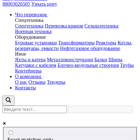
88003026505
Узнать цену
Что перевозим
Спецтехника
Спецтехника
Перевозка кранов
Сельхозтехника
Военная техника
Оборудование
Буровые установки
Трансформаторы
Реакторы
Котлы,
резервуары, емкости
Нефтегазовое оборудование
Иное
Яхты и катера
Металлоконструкции
Балки
Шины
Катушки с кабелем
Блочно-модульные строения
Трубы
Контейнеры
О компании
О нас
Отзывы
Тендеры
Контакты
Exact matches only