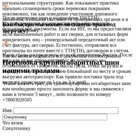
региональными структурами. Как показывает практика
идеально спланировать сроки перевозки покрышек
невозможно, так как поведение участников дорожного
После перевозки шин и подписания ТН(ТТН)
движения, излишняя пытливости проверяющих органов и в
грузополучателем мы предоставляем закрывающие
Как быстро мы можем поставить трал под
целом бюрократическая система зачастую тормозит
бухгалтерские документы. Если вы ИП, то мы предоставляем
транспортировку.
загрузку?
акты выполненных работ и акт сверки, для остальных форм
юридических лиц – универсальный передаточный акт или
счет фактура, акт сверки. Естественно, отправляем все
оригиналы по почте вместе с ТТН(ТН), договором и счетом.
Наши тралы распределены по всей территории России. После
Так же можем подписать все документы по электронной
того как от вас приходит запрос на перевозку, мы,
Перевозка крупногабаритных шин
подписи через систему СБИС.
отталкиваясь от габаритов, массы груза, точки загрузки и
нашими тралами
маршрута в целом определяем ближайший по месту и срокам
выгрузки автотранспорт. Как правило поставка трала под
загрузку происходит от 1-го до 3-х дней.
Чтобы заказать трал для транспортировки негабаритных шин
вам необходимо просто заполнить форму и мы свяжемся с
вами в течение 5 минут , либо позвоните по номеру
+78003026505
Имя:
Что везем
Спецтехнику