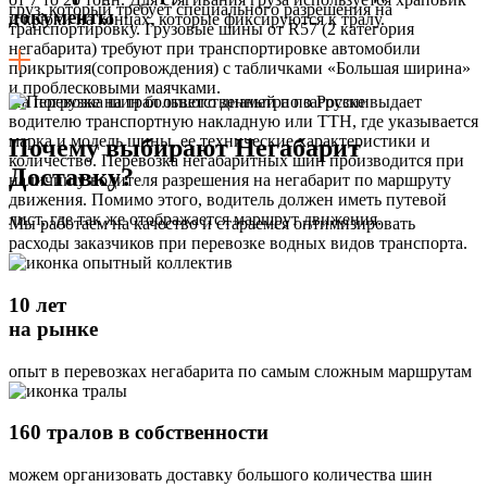
груз, который требует специального разрешения на
документы
и крюки на концах, которые фиксируются к тралу.
транспортировку. Грузовые шины от R57 (2 категория
негабарита) требуют при транспортировке автомобили
прикрытия(сопровождения) с табличками «Большая ширина»
и проблесковыми маячками.
На погрузке на трал ответственный по загрузке выдает
водителю транспортную накладную или ТТН, где указывается
марка и модель шины, ее технические характеристики и
Почему выбирают Негабарит
количество. Перевозка негабаритных шин производится при
Доставку?
наличии у водителя разрешения на негабарит по маршруту
движения. Помимо этого, водитель должен иметь путевой
лист, где так же отображается маршрут движения.
Мы работаем на качество и стараемся оптимизировать
расходы заказчиков при перевозке водных видов транспорта.
10 лет
на рынке
опыт в перевозках негабарита по самым сложным маршрутам
160 тралов в собственности
можем организовать доставку большого количества шин