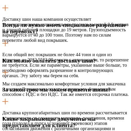
Доставку шин наша компания осуществляет
телескопическими низкорамными тралами высотой 0,9 метров
Всегда ли нужно иметь специальное разрешение
и длиной рабочей площадки до 19 метров. Грузоподъемность
на перевозку?
варьируется от 40 до 100 тонн. Поэтому нам по силам
перевезти любой вид покрышек.
Если общий вес покрышек не более 44 тонн и один из
размеров до 20*2,55*3,99 вместе с автопоездом, то разрешение
Как можно оплатить доставку шин?
не требуется. Если же параметры, указанные выше больше, то
необходимо оформлять разрешение в контролирующих
органах. Эту заботу мы берем на себя.
Мы создаем максимально комфортные условия для заказчика
и поэтому принимаем оплату наличными, безналичным
За какой срок мы можем привезти шины?
способом с НДС и без НДС. Так же имеется отсрочка платежа.
Доставка крупногабаритных шин по времени рассчитывается
в зависимости от сложности маршрута, расстояния, времени
Какие закрывающие документы мы
года (гололед и пурга усложняют перевозки) этапов
предоставляем для клиента?
согласования движения с различными организациями и