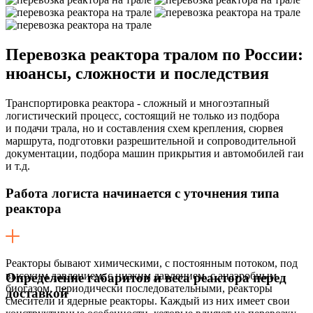
Перевозка реактора тралом по России:
нюансы, сложности и последствия
Транспортировка реактора - сложный и многоэтапный
логистический процесс, состоящий не только из подбора
и подачи трала, но и составления схем крепления, сюрвея
маршрута, подготовки разрешительной и сопроводительной
документации, подбора машин прикрытия и автомобилей гаи
и т.д.
Работа логиста начинается с уточнения типа
реактора
Реакторы бывают химическими, с постоянным потоком, под
высоким давлением, с низким давлением, с анаэробным
Определение габаритов и веса реактора перед
биогазом, периодически последовательными, реакторы
доставкой
смесители и ядерные реакторы. Каждый из них имеет свои