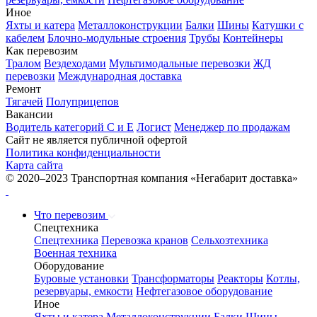
Иное
Яхты и катера
Металлоконструкции
Балки
Шины
Катушки с
кабелем
Блочно-модульные строения
Трубы
Контейнеры
Как перевозим
Тралом
Вездеходами
Мультимодальные перевозки
ЖД
перевозки
Международная доставка
Ремонт
Тягачей
Полуприцепов
Вакансии
Водитель категорий С и Е
Логист
Менеджер по продажам
Сайт не является публичной офертой
Политика конфиденциальности
Карта сайта
© 2020–2023 Транспортная компания «Негабарит доставка»
Что перевозим
Спецтехника
Спецтехника
Перевозка кранов
Сельхозтехника
Военная техника
Оборудование
Буровые установки
Трансформаторы
Реакторы
Котлы,
резервуары, емкости
Нефтегазовое оборудование
Иное
Яхты и катера
Металлоконструкции
Балки
Шины