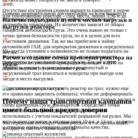
дней.
Отсутствие построения сюрвея маршрута приводит к порче
Помимо разрешительной документации на всем маршруте
или уничтожению реактора – снос моста, линий ЛЭБ и др.
перевозки реактора транспорт должны сопровождать
Наличие подъездных путей к местам загрузки и
автомобили прикрытия. Их количество зависит от общих
выгрузки реактора
габаритов автопоезда и груза. Это очень важно не только с
точки зрения безопасности груза, но и в целом для всех
участников движения. Так же мы прибегаем к найму
автомобилей ГАИ, для перекрытия движения в определенных
Мы всегда уточняем о возможности не только подъехать на
местах.
площадку для загрузки и выгрузки, но и возможности
Расчет и создание схемы крепления реактора на
развернуться с уже имеющимся грузом. Так же важно
Отсутствие автомобилей прикрытия приводит к ДТП на
трале
понимать сможет ли максимально раздвинутый и
дороге, жертвам и уничтожению груза.
загруженный трал вписаться в повороты при выезде или
заезде в место выгрузки.
Недостаточно просто загрузить реактор на трал, нужно еще
его правильно закрепить (обвязать), чтобы не деформировать
стяжными материалами. Наш инженер делает точных расчет и
Почему наша транспортная кампания
схему крепления груза для водителя. Определяет точки
имеет большой кредит доверия
крепления, какие фиксирующие приспособления
использовать с учетом показателей разрывной нагрузки. Мы
используем грузовые и тяговые цепи 10-ки и 13-ки , талрепы
Мы перевозим негабарит коммерческих и гос.организаций,
и стяжные ленты имеющие сертификаты качества.
которые остаются с нами навсегда.
Отсутствие правильного расчета, подбора средств крепления