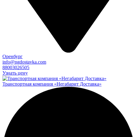
Оренбург
info@ngdostavka.com
88003026505
Узнать цену
Транспортная компания «Негабарит Доставка»