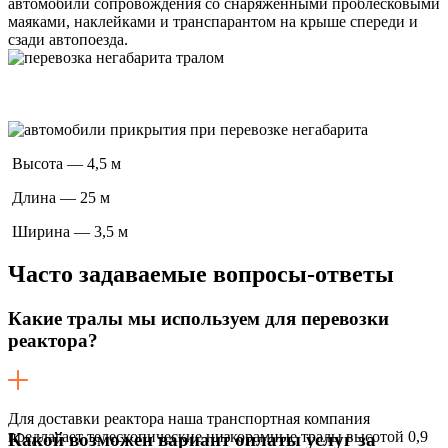
автомобили сопровождения со снаряженными проблесковыми
маяками, наклейками и транспарантом на крыше спереди и
сзади автопоезда.
Высота — 4,5 м
Длина — 25 м
Ширина — 3,5 м
Часто задаваемые
вопросы-ответы
Какие тралы мы используем для перевозки
реактора?
Для доставки реактора наша транспортная компания
предлагает телескопические низкорамные тралы высотой 0,9
Какой возможен вариант оплаты услуг за