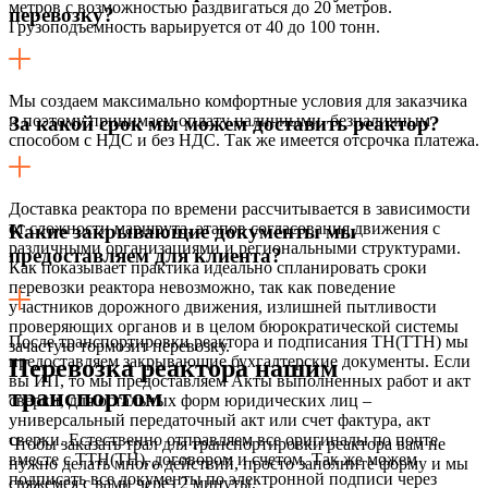
метров с возможностью раздвигаться до 20 метров.
перевозку?
Грузоподъемность варьируется от 40 до 100 тонн.
Мы создаем максимально комфортные условия для заказчика
и поэтому принимаем оплату наличными, безналичным
За какой срок мы можем доставить реактор?
способом с НДС и без НДС. Так же имеется отсрочка платежа.
Доставка реактора по времени рассчитывается в зависимости
от сложности маршрута, этапов согласования движения с
Какие закрывающие документы мы
различными организациями и региональными структурами.
предоставляем для клиента?
Как показывает практика идеально спланировать сроки
перевозки реактора невозможно, так как поведение
участников дорожного движения, излишней пытливости
проверяющих органов и в целом бюрократической системы
После транспортировки реактора и подписания ТН(ТТН) мы
зачастую тормозит перевозку.
предоставляем закрывающие бухгалтерские документы. Если
Перевозка реактора нашим
вы ИП, то мы предоставляем Акты выполненных работ и акт
транспортом
сверки, для остальных форм юридических лиц –
универсальный передаточный акт или счет фактура, акт
сверки. Естественно отправляем все оригиналы по почте
Чтобы заказать трал для транспортировки реактора вам не
вместе с ТТН(ТН), договором и счетом. Так же можем
нужно делать много действий, просто заполните форму и мы
подписать все документы по электронной подписи через
свяжемся с вами через 2 минуты.