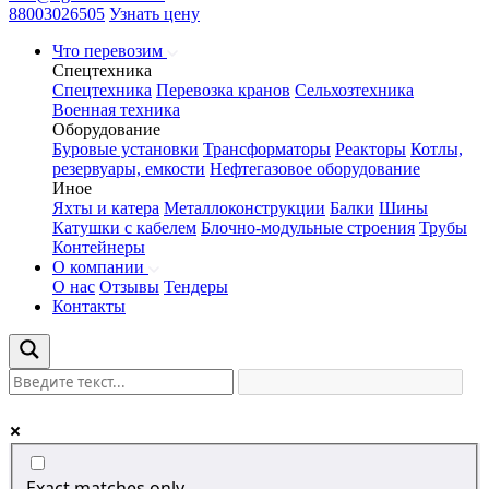
88003026505
Узнать цену
Что перевозим
Спецтехника
Спецтехника
Перевозка кранов
Сельхозтехника
Военная техника
Оборудование
Буровые установки
Трансформаторы
Реакторы
Котлы,
резервуары, емкости
Нефтегазовое оборудование
Иное
Яхты и катера
Металлоконструкции
Балки
Шины
Катушки с кабелем
Блочно-модульные строения
Трубы
Контейнеры
О компании
О нас
Отзывы
Тендеры
Контакты
Exact matches only