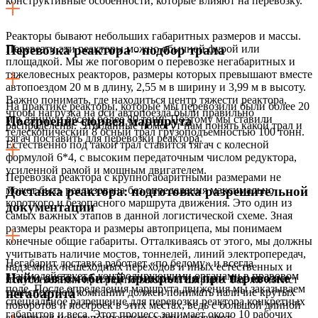
конструктивные особенности, которые влияют на перевозку.
Реакторы бывают небольших габаритных размеров и массы.
Перевезти эти реакторы можно обычной фурой или
Перевозка реактора - подбор трала
площадкой. Мы же поговорим о перевозке негабаритных и
тяжеловесных реакторов, размеры которых превышают вместе
автопоездом 20 м в длину, 2,55 м в ширину и 3,99 м в высоту.
Важно понимать, где находиться центр тяжести реактора,
На практике реакторы, которые мы перевозили были более 20
чтобы нагрузка на оси автопоезда были правильно
м в длину и весом более 80 тонн. Поэтому мы ставили
Построение сюрвея маршрута
распределены. Эти данные помогут нам понять какой трал и
телескопический 8 осный трал грузоподъемностью 100 тонн.
тягач поставить для перевозки реактора.
Естественно под такой трал ставится тягач с колесной
формулой 6*4, с высоким передаточным числом редуктора,
усиленной рамой и мощным двигателем.
Перевозка реактора с крупногабаритными размерами не
может быть реализована без определения максимально
Доставка реактора: подготовка разрешительной
короткого и безопасного маршрута движения. Это один из
документации
самых важных этапов в данной логистической схеме. Зная
размеры реактора и размеры автоприцепа, мы понимаем
конечные общие габариты. Отталкиваясь от этого, мы должны
учитывать наличие мостов, тоннелей, линий электропередач,
Негабарит доставка работает «по белому» и всегда
надземных пешеходных переходов и иных естественных и
взаимодействует с контролирующими органами в правовом
Найм автомобилей прикрытия при перевозке
искусственных преград по высоте и ширине. Так же логист
поле. После определения маршрута движения мы заказываем
транспортной компании должен понимать наличие крутых
негабарита
специальное разрешение для перевозки реактора конкретных
поворотов и построек в этих местах, ведь с большой длиной
габаритов и веса. Этот процесс занимает около 10 рабочих
автопоезд может попросту не зайти в поворот.