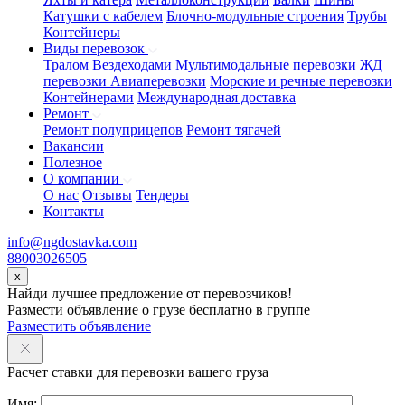
Катушки с кабелем
Блочно-модульные строения
Трубы
Контейнеры
Виды перевозок
Тралом
Вездеходами
Мультимодальные перевозки
ЖД
перевозки
Авиаперевозки
Морские и речные перевозки
Контейнерами
Международная доставка
Ремонт
Ремонт полуприцепов
Ремонт тягачей
Вакансии
Полезное
О компании
О нас
Отзывы
Тендеры
Контакты
info@ngdostavka.com
88003026505
x
Найди лучшее предложение от перевозчиков!
Размести объявление о грузе бесплатно в группе
Разместить объявление
Расчет ставки для перевозки вашего груза
Имя: