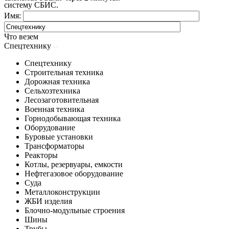
систему СБИС.
Имя:
Что везем
Спецтехнику
Спецтехнику
Строительная техника
Дорожная техника
Сельхозтехника
Лесозаготовительная
Военная техника
Горнодобывающая техника
Оборудование
Буровые установки
Трансформаторы
Реакторы
Котлы, резервуары, емкости
Нефтегазовое оборудование
Cуда
Металлоконструкции
ЖБИ изделия
Блочно-модульные строения
Шины
Трубы