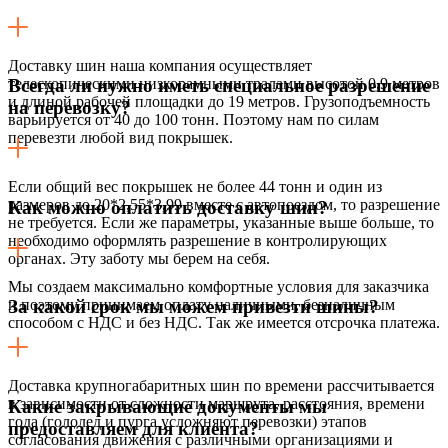
Доставку шин наша компания осуществляет
телескопическими низкорамными тралами высотой 0,9 метров
Всегда ли нужно иметь специальное разрешение
и длиной рабочей площадки до 19 метров. Грузоподъемность
на перевозку?
варьируется от 40 до 100 тонн. Поэтому нам по силам
перевезти любой вид покрышек.
Если общий вес покрышек не более 44 тонн и один из
размеров до 20*2,55*3,99 вместе с автопоездом, то разрешение
Как можно оплатить доставку шин?
не требуется. Если же параметры, указанные выше больше, то
необходимо оформлять разрешение в контролирующих
органах. Эту заботу мы берем на себя.
Мы создаем максимально комфортные условия для заказчика
и поэтому принимаем оплату наличными, безналичным
За какой срок мы можем привезти шины?
способом с НДС и без НДС. Так же имеется отсрочка платежа.
Доставка крупногабаритных шин по времени рассчитывается
в зависимости от сложности маршрута, расстояния, времени
Какие закрывающие документы мы
года (гололед и пурга усложняют перевозки) этапов
предоставляем для клиента?
согласования движения с различными организациями и