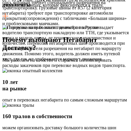
груз, который требует специального разрешения на
документы
и крюки на концах, которые фиксируются к тралу.
транспортировку. Грузовые шины от R57 (2 категория
негабарита) требуют при транспортировке автомобили
прикрытия(сопровождения) с табличками «Большая ширина»
и проблесковыми маячками.
На погрузке на трал ответственный по загрузке выдает
водителю транспортную накладную или ТТН, где указывается
марка и модель шины, ее технические характеристики и
Почему выбирают Негабарит
количество. Перевозка негабаритных шин производится при
Доставку?
наличии у водителя разрешения на негабарит по маршруту
движения. Помимо этого, водитель должен иметь путевой
лист, где так же отображается маршрут движения.
Мы работаем на качество и стараемся оптимизировать
расходы заказчиков при перевозке водных видов транспорта.
10 лет
на рынке
опыт в перевозках негабарита по самым сложным маршрутам
160 тралов в собственности
можем организовать доставку большого количества шин