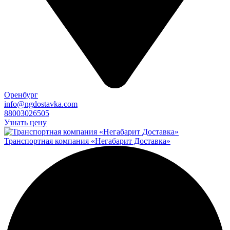
Оренбург
info@ngdostavka.com
88003026505
Узнать цену
Транспортная компания «Негабарит Доставка»