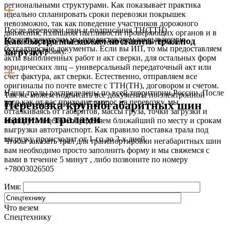
региональными структурами. Как показывает практика
идеально спланировать сроки перевозки покрышек
невозможно, так как поведение участников дорожного
После перевозки шин и подписания ТН(ТТН)
движения, излишняя пытливости проверяющих органов и в
грузополучателем мы предоставляем закрывающие
Как быстро мы можем поставить трал под
целом бюрократическая система зачастую тормозит
бухгалтерские документы. Если вы ИП, то мы предоставляем
транспортировку.
загрузку?
акты выполненных работ и акт сверки, для остальных форм
юридических лиц – универсальный передаточный акт или
счет фактура, акт сверки. Естественно, отправляем все
оригиналы по почте вместе с ТТН(ТН), договором и счетом.
Наши тралы распределены по всей территории России. После
Так же можем подписать все документы по электронной
того как от вас приходит запрос на перевозку, мы,
Перевозка крупногабаритных шин
подписи через систему СБИС.
отталкиваясь от габаритов, массы груза, точки загрузки и
нашими тралами
маршрута в целом определяем ближайший по месту и срокам
выгрузки автотранспорт. Как правило поставка трала под
загрузку происходит от 1-го до 3-х дней.
Чтобы заказать трал для транспортировки негабаритных шин
вам необходимо просто заполнить форму и мы свяжемся с
вами в течение 5 минут , либо позвоните по номеру
+78003026505
Имя:
Что везем
Спецтехнику