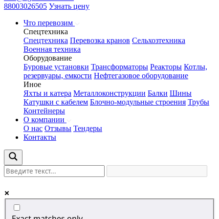
88003026505
Узнать цену
Что перевозим
Спецтехника
Спецтехника
Перевозка кранов
Сельхозтехника
Военная техника
Оборудование
Буровые установки
Трансформаторы
Реакторы
Котлы,
резервуары, емкости
Нефтегазовое оборудование
Иное
Яхты и катера
Металлоконструкции
Балки
Шины
Катушки с кабелем
Блочно-модульные строения
Трубы
Контейнеры
О компании
О нас
Отзывы
Тендеры
Контакты
Exact matches only