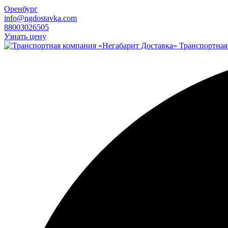
Оренбург
info@ngdostavka.com
88003026505
Узнать цену
Транспортная