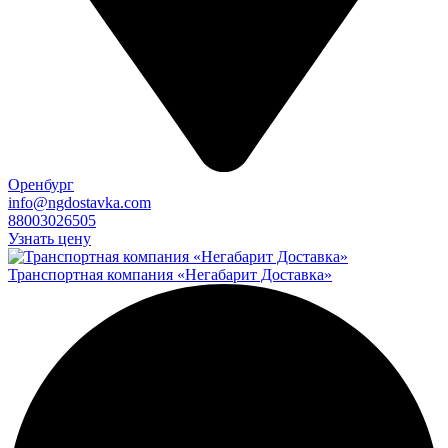
Оренбург
info@ngdostavka.com
88003026505
Узнать цену
Транспортная компания «Негабарит Доставка»