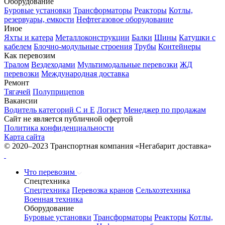
Оборудование
Буровые установки
Трансформаторы
Реакторы
Котлы,
резервуары, емкости
Нефтегазовое оборудование
Иное
Яхты и катера
Металлоконструкции
Балки
Шины
Катушки с
кабелем
Блочно-модульные строения
Трубы
Контейнеры
Как перевозим
Тралом
Вездеходами
Мультимодальные перевозки
ЖД
перевозки
Международная доставка
Ремонт
Тягачей
Полуприцепов
Вакансии
Водитель категорий С и Е
Логист
Менеджер по продажам
Сайт не является публичной офертой
Политика конфиденциальности
Карта сайта
© 2020–2023 Транспортная компания «Негабарит доставка»
Что перевозим
Спецтехника
Спецтехника
Перевозка кранов
Сельхозтехника
Военная техника
Оборудование
Буровые установки
Трансформаторы
Реакторы
Котлы,