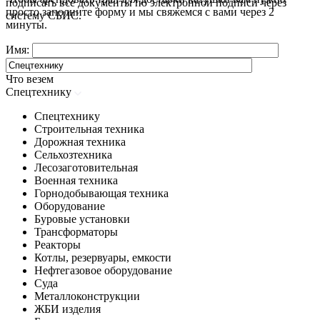
подписать все документы по электронной подписи через
просто заполните форму и мы свяжемся с вами через 2
систему СБИС.
минуты.
Имя:
Что везем
Спецтехнику
Спецтехнику
Строительная техника
Дорожная техника
Сельхозтехника
Лесозаготовительная
Военная техника
Горнодобывающая техника
Оборудование
Буровые установки
Трансформаторы
Реакторы
Котлы, резервуары, емкости
Нефтегазовое оборудование
Cуда
Металлоконструкции
ЖБИ изделия