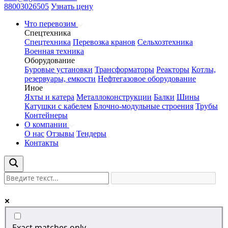
88003026505
Узнать цену
Что перевозим
Спецтехника
Спецтехника
Перевозка кранов
Сельхозтехника
Военная техника
Оборудование
Буровые установки
Трансформаторы
Реакторы
Котлы,
резервуары, емкости
Нефтегазовое оборудование
Иное
Яхты и катера
Металлоконструкции
Балки
Шины
Катушки с кабелем
Блочно-модульные строения
Трубы
Контейнеры
О компании
О нас
Отзывы
Тендеры
Контакты
Exact matches only