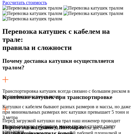
Рассчитать стоимость
Перевозка катушек с кабелем на
трале:
правила и сложности
Почему доставка катушки осуществляется
тралом?
Транспортировка катушек всегда связано с большим риском в
не профессиональных руках.
Крепление катушек при транспортировке
Катушки с кабелем бывают разных размеров и массы, но даже
при минимальных размерах вес катушки превышает 5 тонн и
3 метра
Перед загрузкой катушки на трал наш инженер проводит
расчет согласно габаритам, массе груза и создает схему
Перевозка катушек с помощью
в высоту и длину(диаметр).Поэтому, чтобы доставить
крепления.
катушки необходим трал с большой рабочей площадкой и
сертифицированных цепей