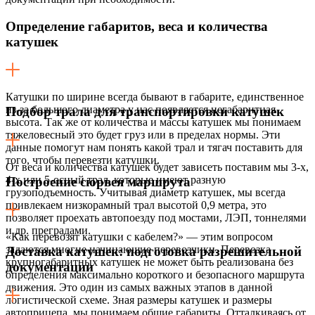
Определение габаритов, веса и количества
катушек
Катушки по ширине всегда бывают в габарите, единственное
из-за большого диаметра у нас появляется негабаритная
Подбор трала для транспортировки катушек
высота. Так же от количества и массы катушек мы понимаем
тяжеловесный это будет груз или в пределах нормы. Эти
данные помогут нам понять какой трал и тягач поставить для
того, чтобы перевезти катушки.
От веса и количества катушек будет зависеть поставим мы 3-х,
4-х или 5-осный трал, которые имеют разную
Построение сюрвея маршрута
грузоподъемность. Учитывая диаметр катушек, мы всегда
привлекаем низкорамный трал высотой 0,9 метра, это
позволяет проехать автопоезду под мостами, ЛЭП, тоннелями
и др. преградами.
«Как перевозят катушки с кабелем?» — этим вопросом
задаются многие начинающие перевозчики. Перевозка
Доставка катушек: подготовка разрешительной
крупногабаритных катушек не может быть реализована без
документации
определения максимально короткого и безопасного маршрута
движения. Это один из самых важных этапов в данной
логистической схеме. Зная размеры катушек и размеры
автоприцепа, мы понимаем общие габариты. Отталкиваясь от