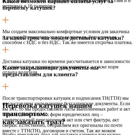
всегда возим с собой 16 сертифицированных цепей 13-мм и 6
Какой возможен вариант оплаты услуг за
метровых и 16 талрепов.
перевозку катушек?
Мы создаем максимально комфортные условия для заказчика
и поэтому принимаем оплату наличным, безналичным
За какой срок мы можем доставить катушки?
способом с НДС и без НДС. Так же имеется отсрочка платежа.
Доставка катушки по времени рассчитывается в зависимости
от сложности и протяженности маршрута, а также норм
Какие закрывающие документы мы
отдыха водителя.
предоставляем для клиента?
После транспортировки катушек и подписания ТН(ТТН) мы
предоставляем закрывающие бухгалтерские документы. Если
Перевозка катушек нашим
вы ИП, то мы предоставляем Акты выполненных работ и акт
транспортом:
сверки, для остальных форм юридических лиц –
универсальный передаточный акт или счет фактура, акт
как заказать трал?
сверки. Естественно, отправляем все оригиналы по почте
вместе с ТТН(ТН), договором и счетом. Так же можем
Чтобы арендовать трал для доставки катушки вам нужно