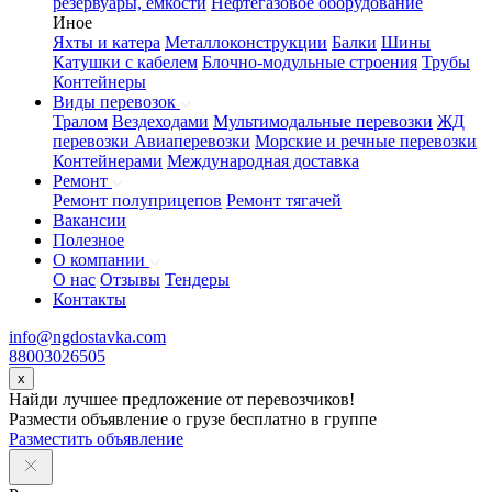
резервуары, емкости
Нефтегазовое оборудование
Иное
Яхты и катера
Металлоконструкции
Балки
Шины
Катушки с кабелем
Блочно-модульные строения
Трубы
Контейнеры
Виды перевозок
Тралом
Вездеходами
Мультимодальные перевозки
ЖД
перевозки
Авиаперевозки
Морские и речные перевозки
Контейнерами
Международная доставка
Ремонт
Ремонт полуприцепов
Ремонт тягачей
Вакансии
Полезное
О компании
О нас
Отзывы
Тендеры
Контакты
info@ngdostavka.com
88003026505
x
Найди лучшее предложение от перевозчиков!
Размести объявление о грузе бесплатно в группе
Разместить объявление