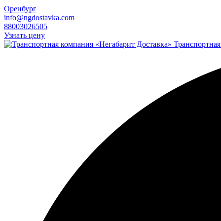
Оренбург
info@ngdostavka.com
88003026505
Узнать цену
Транспортная