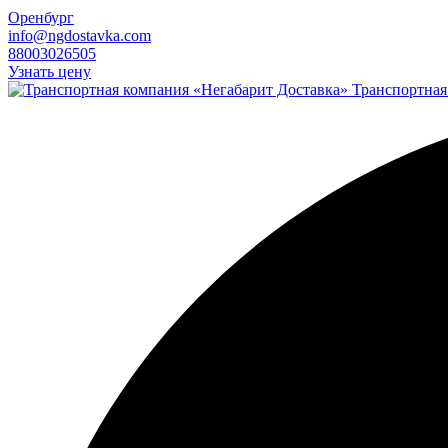
Оренбург
info@ngdostavka.com
88003026505
Узнать цену
Транспортная