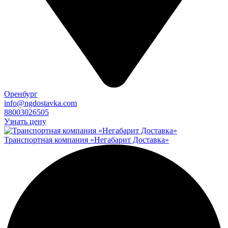
Оренбург
info@ngdostavka.com
88003026505
Узнать цену
Транспортная компания «Негабарит Доставка»