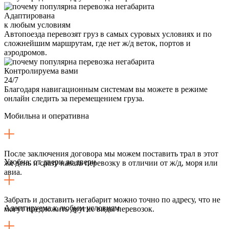
Адаптирована
к любым условиям
Автопоезда перевозят груз в самых суровых условиях и по
сложнейшим маршрутам, где нет ж/д веток, портов и
аэродромов.
Контролируема вами
24/7
Благодаря навигационным системам вы можете в режиме
онлайн следить за перемещением груза.
Мобильна и оперативна
После заключения договора мы можем поставить трал в этот
Удобна: от двери до двери
же день и сразу начать перевозку в отличии от ж/д, моря или
авиа.
Забрать и доставить негабарит можно точно по адресу, что не
Адаптируема к любым условиям
могут предложить другие виды перевозок.