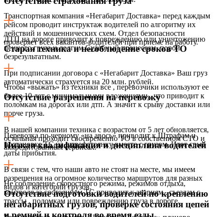
Отсутствие страхования груза
Транспортная компания «Негабарит Доставка» перед каждым
рейсом проводит инструктаж водителей по алгоритму их
действий и мошеннических схем. Отдел безопасности
ДТП на дороге приводит к повреждению или уничтожению
проверяет всех вакантов-водителей при приеме на работу.
ценного груза и долгим Судебный процессам, порой
Старая техника и несоблюдение сроков ТО
безрезультатным.
При подписании договора с «Негабарит Доставка» Ваш груз
автоматически страхуется на 20 млн. рублей.
Чтобы «выжать» из техники все , перевозчики используют ее
более 10 лет с минимальными вложениями,, что приводит к
Отсутствие разрешения на перевозку
поломкам на дорогах или дтп. А значит к срыву доставки или
порче груза.
В нашей компании техника с возрастом от 5 лет обновляется,
Перевозка по-черному «на авось» приводит к Штрафам и
остальная проходит своевременно ТО в собственном СТО и
постановке ТС на штрафстоянку вместе с грузом. Итог срыв
Низкая квалификация и дисциплина водителей
аккредитованных сервисах.
даты прибытия.
В связи с тем, что наши авто не стоят на месте, мы имеем
разрешения на огромное количество маршрутов для разных
Не соблюдение скоростного режима, режимов отдыха,
видов и категорий грузов.
контроля за состоянием ТС приводит к авариям , съездам с
Отсутствие подготовки водителей по креплению
трассы , поломкам или повреждению груза в дороге.
негабаритных грузов, проверке состояния цепей
и ремней и контроля во время езды