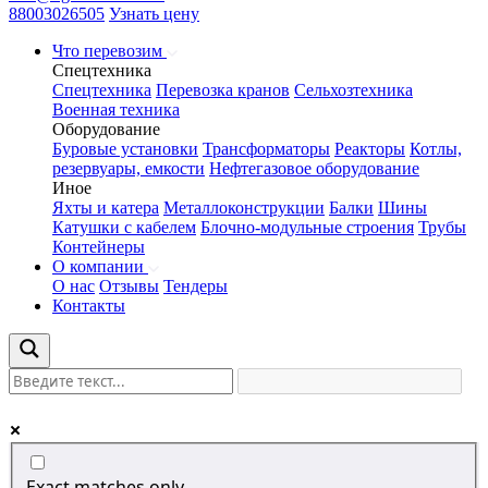
88003026505
Узнать цену
Что перевозим
Спецтехника
Спецтехника
Перевозка кранов
Сельхозтехника
Военная техника
Оборудование
Буровые установки
Трансформаторы
Реакторы
Котлы,
резервуары, емкости
Нефтегазовое оборудование
Иное
Яхты и катера
Металлоконструкции
Балки
Шины
Катушки с кабелем
Блочно-модульные строения
Трубы
Контейнеры
О компании
О нас
Отзывы
Тендеры
Контакты
Exact matches only