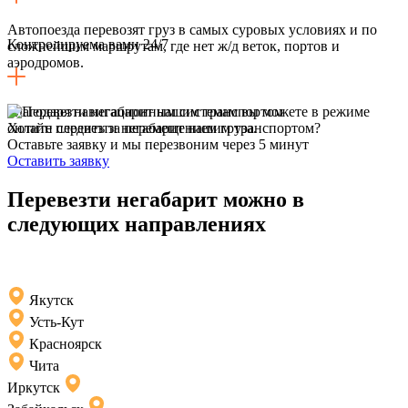
Автопоезда перевозят груз в самых суровых условиях и по
Контролируема вами 24/7
сложнейшим маршрутам, где нет ж/д веток, портов и
аэродромов.
Благодаря навигационным системам вы можете в режиме
онлайн следить за перемещением груза.
Хотите перевезти негабарит нашим транспортом?
Оставьте заявку и мы перезвоним через 5 минут
Оставить заявку
Перевезти негабарит можно в
следующих направлениях
Якутск
Усть-Кут
Красноярск
Чита
Иркутск