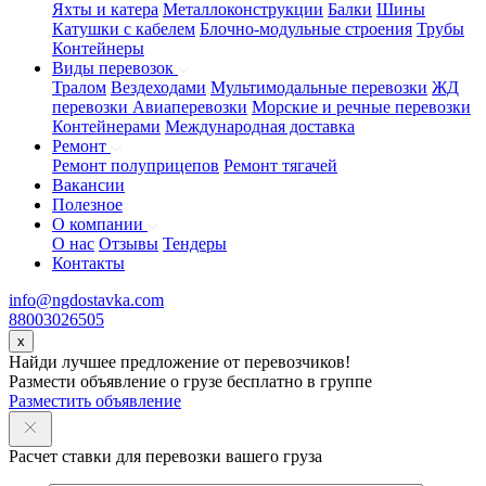
Яхты и катера
Металлоконструкции
Балки
Шины
Катушки с кабелем
Блочно-модульные строения
Трубы
Контейнеры
Виды перевозок
Тралом
Вездеходами
Мультимодальные перевозки
ЖД
перевозки
Авиаперевозки
Морские и речные перевозки
Контейнерами
Международная доставка
Ремонт
Ремонт полуприцепов
Ремонт тягачей
Вакансии
Полезное
О компании
О нас
Отзывы
Тендеры
Контакты
info@ngdostavka.com
88003026505
x
Найди лучшее предложение от перевозчиков!
Размести объявление о грузе бесплатно в группе
Разместить объявление
Расчет ставки для перевозки вашего груза