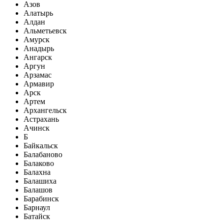
Азов
Алатырь
Алдан
Альметьевск
Амурск
Анадырь
Ангарск
Аргун
Арзамас
Армавир
Арск
Артем
Архангельск
Астрахань
Ачинск
Б
Байкальск
Балабаново
Балаково
Балахна
Балашиха
Балашов
Барабинск
Барнаул
Батайск