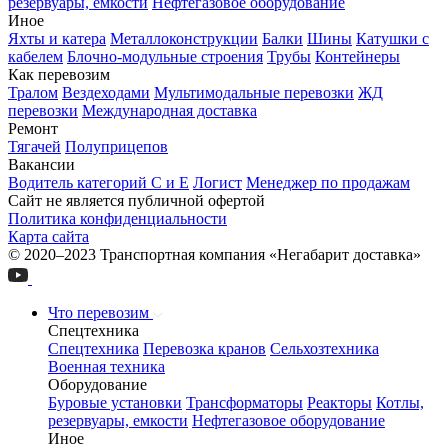
резервуары, емкости
Нефтегазовое оборудование
Иное
Яхты и катера
Металлоконструкции
Балки
Шины
Катушки с
кабелем
Блочно-модульные строения
Трубы
Контейнеры
Как перевозим
Тралом
Вездеходами
Мультимодальные перевозки
ЖД
перевозки
Международная доставка
Ремонт
Тягачей
Полуприцепов
Вакансии
Водитель категорий С и Е
Логист
Менеджер по продажам
Сайт не является публичной офертой
Политика конфиденциальности
Карта сайта
© 2020–2023 Транспортная компания «Негабарит доставка»
Что перевозим
Спецтехника
Спецтехника
Перевозка кранов
Сельхозтехника
Военная техника
Оборудование
Буровые установки
Трансформаторы
Реакторы
Котлы,
резервуары, емкости
Нефтегазовое оборудование
Иное