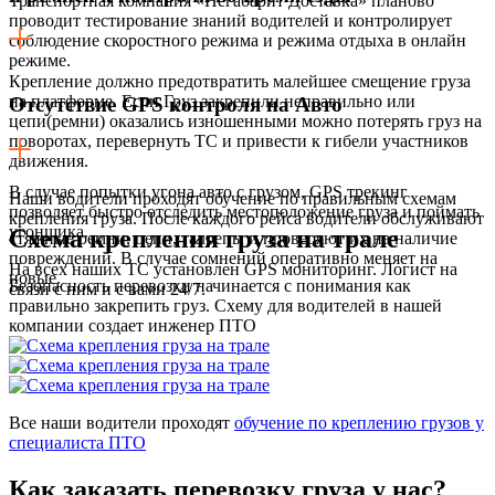
Транспортная компания «Негабарит Доставка» планово
проводит тестирование знаний водителей и контролирует
соблюдение скоростного режима и режима отдыха в онлайн
режиме.
Крепление должно предотвратить малейшее смещение груза
на платформе. Если Груз закрепили неправильно или
Отсутствие GPS контроля на Авто
цепи(ремни) оказались изношенными можно потерять груз на
поворотах, перевернуть ТС и привести к гибели участников
движения.
В случае попытки угона авто с грузом, GPS трекинг
Наши водители проходят обучение по правильным схемам
позволяет быстро отследить местоположение груза и поймать
крепления груза. После каждого рейса водители обслуживают
угонщика.
Схема крепления груза на трале
стяжные ремни, цепи, талрепы и проверяют их на наличие
повреждений. В случае сомнений оперативно меняет на
На всех наших ТС установлен GPS мониторинг. Логист на
новые.
Безопасность перевозки начинается с понимания как
связи с ним и с вами 24/7.
правильно закрепить груз. Схему для водителей в нашей
компании создает инженер ПТО
Все наши водители проходят
обучение по креплению грузов у
специалиста ПТО
Как заказать перевозку груза у нас?