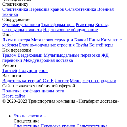
Спецтехнику
Спецтехника
Перевозка кранов
Сельхозтехника
Военная
техника
Оборудование
Буровые установки
Трансформаторы
Реакторы
Котлы,
резервуары, емкости
Нефтегазовое оборудование
Иное
Яхты и катера
Металлоконструкции
Балки
Шины
Катушки с
кабелем
Блочно-модульные строения
Трубы
Контейнеры
Как перевозим
Тралом
Вездеходами
Мультимодальные перевозки
ЖД
перевозки
Международная доставка
Ремонт
Тягачей
Полуприцепов
Вакансии
Водитель категорий С и Е
Логист
Менеджер по продажам
Сайт не является публичной офертой
Политика конфиденциальности
Карта сайта
© 2020–2023 Транспортная компания «Негабарит доставка»
Что перевозим
Спецтехника
Спецтехника
Перевозка кранов
Сельхозтехника