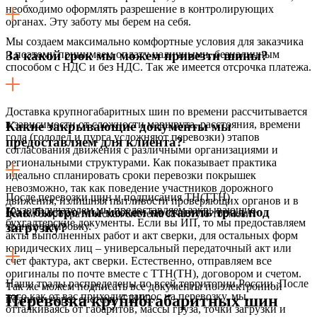
необходимо оформлять разрешение в контролирующих
органах. Эту заботу мы берем на себя.
Мы создаем максимально комфортные условия для заказчика
и поэтому принимаем оплату наличными, безналичным
За какой срок мы можем привезти шины?
способом с НДС и без НДС. Так же имеется отсрочка платежа.
Доставка крупногабаритных шин по времени рассчитывается
в зависимости от сложности маршрута, расстояния, времени
Какие закрывающие документы мы
года (гололед и пурга усложняют перевозки) этапов
предоставляем для клиента?
согласования движения с различными организациями и
региональными структурами. Как показывает практика
идеально спланировать сроки перевозки покрышек
невозможно, так как поведение участников дорожного
После перевозки шин и подписания ТН(ТТН)
движения, излишняя пытливости проверяющих органов и в
грузополучателем мы предоставляем закрывающие
Как быстро мы можем поставить трал под
целом бюрократическая система зачастую тормозит
бухгалтерские документы. Если вы ИП, то мы предоставляем
транспортировку.
загрузку?
акты выполненных работ и акт сверки, для остальных форм
юридических лиц – универсальный передаточный акт или
счет фактура, акт сверки. Естественно, отправляем все
оригиналы по почте вместе с ТТН(ТН), договором и счетом.
Наши тралы распределены по всей территории России. После
Так же можем подписать все документы по электронной
того как от вас приходит запрос на перевозку, мы,
Перевозка крупногабаритных шин
подписи через систему СБИС.
отталкиваясь от габаритов, массы груза, точки загрузки и