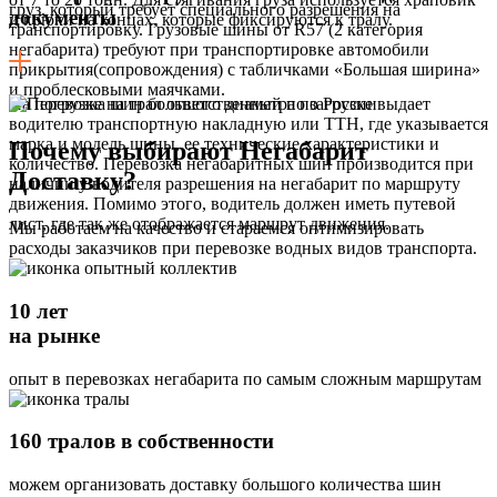
груз, который требует специального разрешения на
документы
и крюки на концах, которые фиксируются к тралу.
транспортировку. Грузовые шины от R57 (2 категория
негабарита) требуют при транспортировке автомобили
прикрытия(сопровождения) с табличками «Большая ширина»
и проблесковыми маячками.
На погрузке на трал ответственный по загрузке выдает
водителю транспортную накладную или ТТН, где указывается
марка и модель шины, ее технические характеристики и
Почему выбирают Негабарит
количество. Перевозка негабаритных шин производится при
Доставку?
наличии у водителя разрешения на негабарит по маршруту
движения. Помимо этого, водитель должен иметь путевой
лист, где так же отображается маршрут движения.
Мы работаем на качество и стараемся оптимизировать
расходы заказчиков при перевозке водных видов транспорта.
10 лет
на рынке
опыт в перевозках негабарита по самым сложным маршрутам
160 тралов в собственности
можем организовать доставку большого количества шин