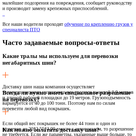
малейшие подозрения на повреждения, сообщает руководству
и производит замену крепежных приспособлений.
Все наши водители проходят
обучение по креплению грузов у
специалиста ПТО
Часто задаваемые
вопросы-ответы
Какие тралы мы используем для перевозки
негабаритных шин?
Доставку шин наша компания осуществляет
телескопическими низкорамными тралами высотой 0,9 метров
Всегда ли нужно иметь специальное разрешение
и длиной рабочей площадки до 19 метров. Грузоподъемность
на перевозку?
варьируется от 40 до 100 тонн. Поэтому нам по силам
перевезти любой вид покрышек.
Если общий вес покрышек не более 44 тонн и один из
размеров до 20*2,55*3,99 вместе с автопоездом, то разрешение
Как можно оплатить доставку шин?
не требуется. Если же параметры, указанные выше больше, то