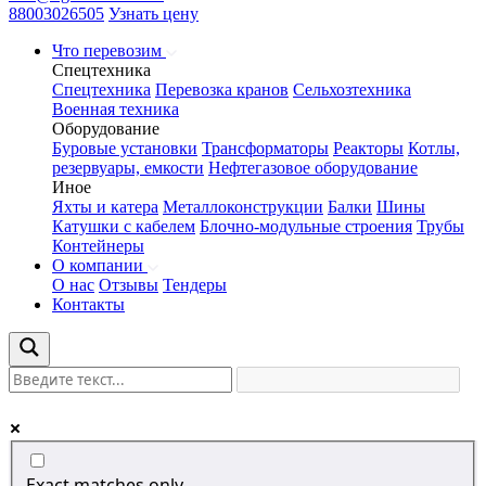
88003026505
Узнать цену
Что перевозим
Спецтехника
Спецтехника
Перевозка кранов
Сельхозтехника
Военная техника
Оборудование
Буровые установки
Трансформаторы
Реакторы
Котлы,
резервуары, емкости
Нефтегазовое оборудование
Иное
Яхты и катера
Металлоконструкции
Балки
Шины
Катушки с кабелем
Блочно-модульные строения
Трубы
Контейнеры
О компании
О нас
Отзывы
Тендеры
Контакты
Exact matches only