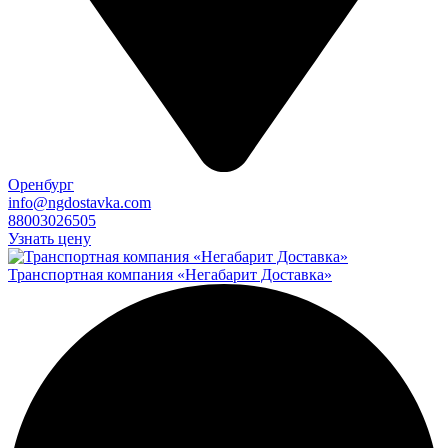
Оренбург
info@ngdostavka.com
88003026505
Узнать цену
Транспортная компания «Негабарит Доставка»