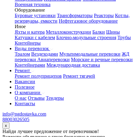
Военная техника
Оборудование
Буровые установки
Трансформаторы
Реакторы
Котлы,
резервуары, емкости
Нефтегазовое оборудование
Иное
Яхты и катера
Металлоконструкции
Балки
Шины
Катушки с кабелем
Блочно-модульные строения
Трубы
Контейнеры
Виды перевозок
Тралом
Вездеходами
Мультимодальные перевозки
ЖД
перевозки
Авиаперевозки
Морские и речные перевозки
Контейнерами
Международная доставка
Ремонт
Ремонт полуприцепов
Ремонт тягачей
Вакансии
Полезное
О компании
О нас
Отзывы
Тендеры
Контакты
info@ngdostavka.com
88003026505
x
Найди лучшее предложение от перевозчиков!
Размести объявление о грузе бесплатно в группе