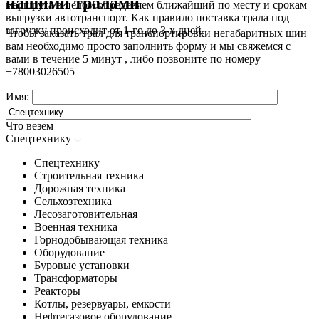
нашими тралами
маршрута в целом определяем ближайший по месту и срокам
выгрузки автотранспорт. Как правило поставка трала под
загрузку происходит от 1-го до 3-х дней.
Чтобы заказать трал для транспортировки негабаритных шин
вам необходимо просто заполнить форму и мы свяжемся с
вами в течение 5 минут , либо позвоните по номеру
+78003026505
Имя:
Что везем
Спецтехнику
Спецтехнику
Строительная техника
Дорожная техника
Сельхозтехника
Лесозаготовительная
Военная техника
Горнодобывающая техника
Оборудование
Буровые установки
Трансформаторы
Реакторы
Котлы, резервуары, емкости
Нефтегазовое оборудование