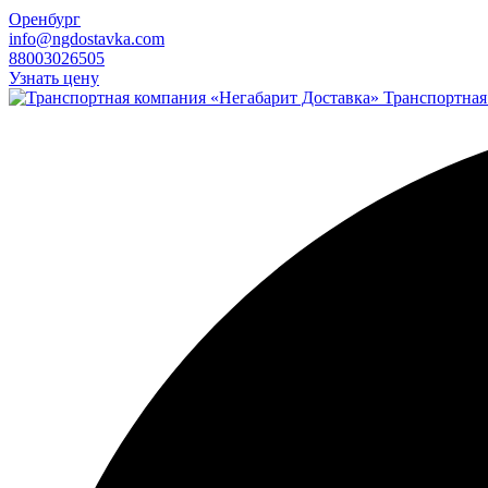
Оренбург
info@ngdostavka.com
88003026505
Узнать цену
Транспортная